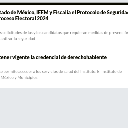
ado de México, IEEM y Fiscalía el Protocolo de Segurida
roceso Electoral 2024
s solicitudes de las y los candidatos que requieran medidas de prevenció
rantizar la seguridad
ner vigente la credencial de derechohabiente
 permite acceder a los servicios de salud del Instituto. El Instituto de
e México y Municipios