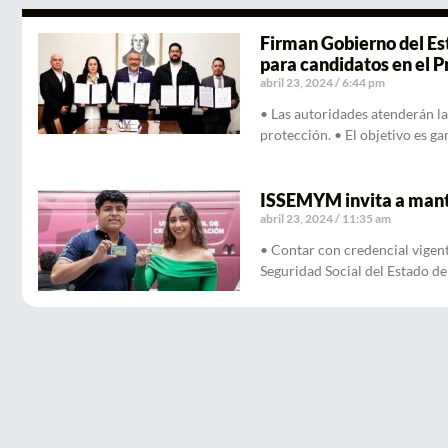
Firman Gobierno del Est
para candidatos en el P
abril 23, 2024
6:44 pm
• Las autoridades atenderán la
protección. • El objetivo es ga
ISSEMYM invita a mante
abril 23, 2024
11:35 am
• Contar con credencial vigente
Seguridad Social del Estado d