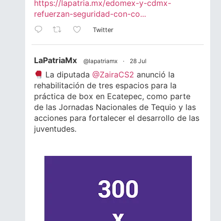
https://lapatria.mx/edomex-y-cdmx-
refuerzan-seguridad-con-co...
Twitter
LaPatriaMx
@lapatriamx
·
28 Jul
La diputada
@ZairaCS2
anunció la
rehabilitación de tres espacios para la
práctica de box en Ecatepec, como parte
de las Jornadas Nacionales de Tequio y las
acciones para fortalecer el desarrollo de las
juventudes.
Lee la nota completa.
#Ecatepec
#Edomex
#Juventud
#Box
1
1
Twitter
LaPatriaMx
@lapatriamx
·
24 Jul