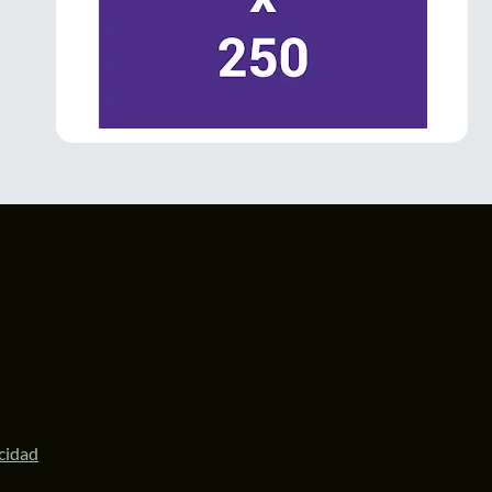
La Gobernadora
@delfinagomeza
inauguró el Festival Internacional de las
#Luciérnagas
2026 en
#Amecameca
.
El evento impulsa el turismo sustentable,
fortalece la economía local y posiciona al
Valle de los Volcanes como un destino
ecoturístico de talla internacional.
#Edomex
1
3
Twitter
LaPatriaMx
@lapatriamx
·
6 Jul
Desde Ecatepec, la diputada
@ZairaCS2
llamó a defender la soberanía nacional y
respaldó a la Presidenta
@Claudiashein
y a
la Gobernadora
@delfinagomeza
.
https://lapatria.mx/desde-ecatepec-la-
acidad
diputada-zaira-cedillo...