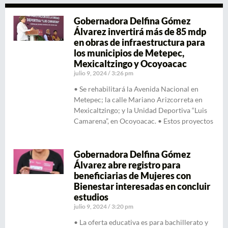
Gobernadora Delfina Gómez
Álvarez invertirá más de 85 mdp
en obras de infraestructura para
los municipios de Metepec,
Mexicaltzingo y Ocoyoacac
julio 9, 2024
3:26 pm
• Se rehabilitará la Avenida Nacional en
Metepec; la calle Mariano Arizcorreta en
Mexicaltzingo; y la Unidad Deportiva “Luis
Camarena”, en Ocoyoacac. • Estos proyectos
Gobernadora Delfina Gómez
Álvarez abre registro para
beneficiarias de Mujeres con
Bienestar interesadas en concluir
estudios
julio 9, 2024
3:20 pm
• La oferta educativa es para bachillerato y