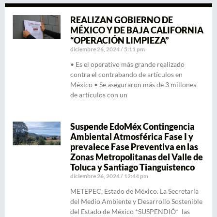
REALIZAN GOBIERNO DE
MÉXICO Y DE BAJA CALIFORNIA
“OPERACIÓN LIMPIEZA”
diciembre 26, 2024
5:11 pm
• Es el operativo más grande realizado
contra el contrabando de artículos en
México • Se aseguraron más de 3 millones
de artículos con un
Suspende EdoMéx Contingencia
Ambiental Atmosférica Fase I y
prevalece Fase Preventiva en las
Zonas Metropolitanas del Valle de
Toluca y Santiago Tianguistenco
diciembre 26, 2024
12:44 pm
METEPEC, Estado de México. La Secretaría
del Medio Ambiente y Desarrollo Sostenible
del Estado de México *SUSPENDIÓ* las