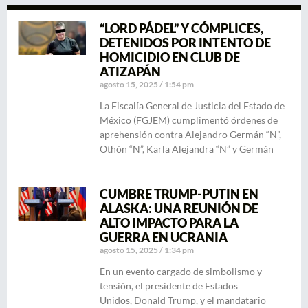
“LORD PÁDEL” Y CÓMPLICES,
DETENIDOS POR INTENTO DE
HOMICIDIO EN CLUB DE
ATIZAPÁN
agosto 15, 2025
1:54 pm
La Fiscalía General de Justicia del Estado de
México (FGJEM) cumplimentó órdenes de
aprehensión contra Alejandro Germán “N”,
Othón “N”, Karla Alejandra “N” y Germán
CUMBRE TRUMP-PUTIN EN
ALASKA: UNA REUNIÓN DE
ALTO IMPACTO PARA LA
GUERRA EN UCRANIA
agosto 15, 2025
1:34 pm
En un evento cargado de simbolismo y
tensión, el presidente de Estados
Unidos, Donald Trump, y el mandatario