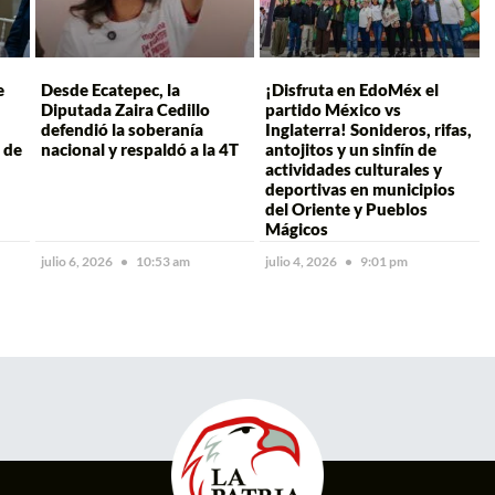
e
Desde Ecatepec, la
¡Disfruta en EdoMéx el
Diputada Zaira Cedillo
partido México vs
defendió la soberanía
Inglaterra! Sonideros, rifas,
 de
nacional y respaldó a la 4T
antojitos y un sinfín de
actividades culturales y
deportivas en municipios
del Oriente y Pueblos
Mágicos
julio 6, 2026
10:53 am
julio 4, 2026
9:01 pm