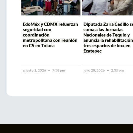
EdoMéx y CDMX refuerzan
Diputada Zaira Cedillo s
seguridad con
suma a las Jornadas
coordinación
Nacionales de Tequio y
metropolitana con reunión
anuncia la rehabilitación
en C5 en Toluca
tres espacios de box en
Ecatepec
agosto 1, 2026
7:58 pm
julio 28, 2026
2:35 pm