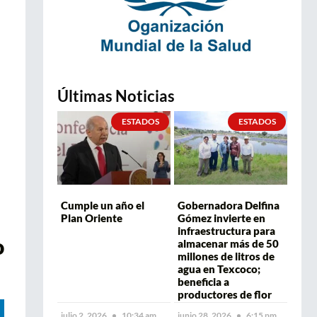
Últimas Noticias
ESTADOS
ESTADOS
Cumple un año el
Gobernadora Delfina
Plan Oriente
Gómez invierte en
infraestructura para
o
almacenar más de 50
millones de litros de
agua en Texcoco;
beneficia a
productores de flor
julio 2, 2026
10:34 am
junio 28, 2026
6:15 pm