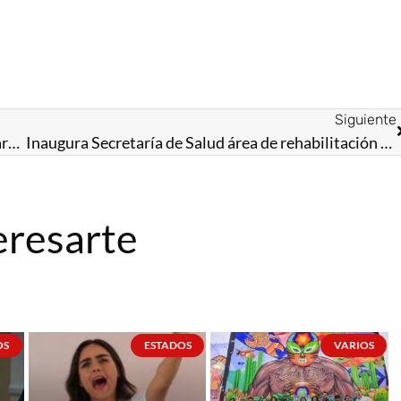
Siguiente
Estudiante mexiquense aprovecha el descuento para viajar en el Mexicable; el registro estará disponible hasta el 31 de diciembre
Inaugura Secretaría de Salud área de rehabilitación para personas con discapacidad en Metepec
eresarte
OS
ESTADOS
VARIOS