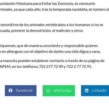
undación Mexicana para Evitar las Zoonosis, es necesario
nimales, ya que cada año, tras la temporada navideña, el número d
nsmitirse de los animales vertebrados a los humanos si no se
cuada, prevenir la desnutrición, el maltrato y otros
mexiquenses, que de manera consciente y responsable quieren
n en albergues con el objetivo de darles una vida digna y sana.
na mascota pueden establecer contacto a través de su página de
APEM, en los teléfonos 722 277 72 90 y 722 2 77 72 91.
Facebook
WhatsApp
LinkedIn