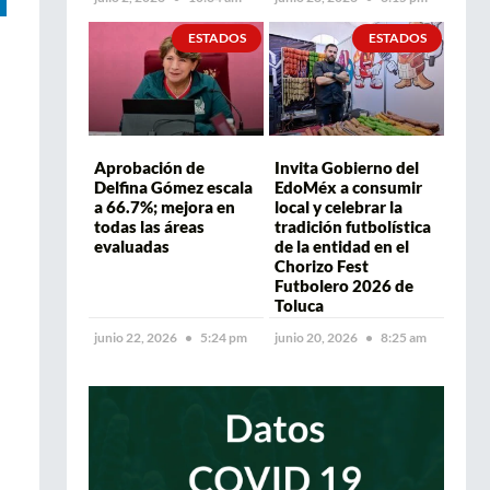
ESTADOS
ESTADOS
Aprobación de
Invita Gobierno del
Delfina Gómez escala
EdoMéx a consumir
a 66.7%; mejora en
local y celebrar la
todas las áreas
tradición futbolística
evaluadas
de la entidad en el
Chorizo Fest
Futbolero 2026 de
Toluca
junio 22, 2026
5:24 pm
junio 20, 2026
8:25 am