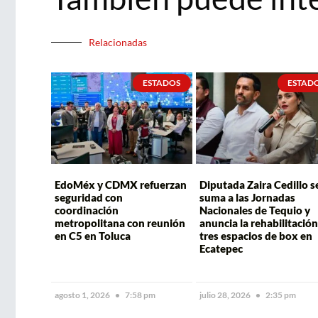
Relacionadas
ESTADOS
ESTAD
EdoMéx y CDMX refuerzan
Diputada Zaira Cedillo s
seguridad con
suma a las Jornadas
coordinación
Nacionales de Tequio y
metropolitana con reunión
anuncia la rehabilitación
en C5 en Toluca
tres espacios de box en
Ecatepec
agosto 1, 2026
7:58 pm
julio 28, 2026
2:35 pm