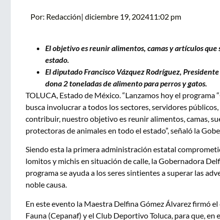
Por:
Redacción
|
diciembre 19, 2024
11:02 pm
El objetivo es reunir alimentos, camas y artículos que
estado.
El diputado Francisco Vázquez Rodríguez, Presidente d
dona 2 toneladas de alimento para perros y gatos.
TOLUCA, Estado de México. “Lanzamos hoy el programa “Col
busca involucrar a todos los sectores, servidores públicos
contribuir, nuestro objetivo es reunir alimentos, camas, su
protectoras de animales en todo el estado”, señaló la Go
Siendo esta la primera administración estatal comprometida
lomitos y michis en situación de calle, la Gobernadora De
programa se ayuda a los seres sintientes a superar las adver
noble causa.
En este evento la Maestra Delfina Gómez Álvarez firmó el 
Fauna (Cepanaf) y el Club Deportivo Toluca, para que, en e