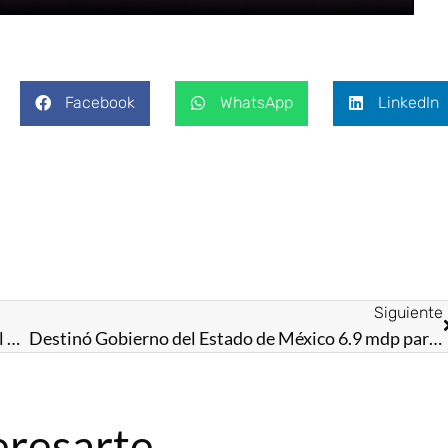
Facebook
WhatsApp
LinkedIn
Siguiente
Impulsa GEM la profesionalización de más de 2 mil prestadores de servicios turísticos del EdoMéx
Destinó Gobierno del Estado de México 6.9 mdp para fomento artesanal con el programa “Manos Mágicas”
eresarte