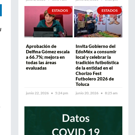
ESTADOS
ESTADOS
l
Aprobación de
Invita Gobierno del
Delfina Gómez escala
EdoMéx a consumir
a 66.7%; mejora en
local y celebrar la
todas las áreas
tradición futbolística
evaluadas
de la entidad en el
Chorizo Fest
Futbolero 2026 de
Toluca
junio 22, 2026
5:24 pm
junio 20, 2026
8:25 am
a