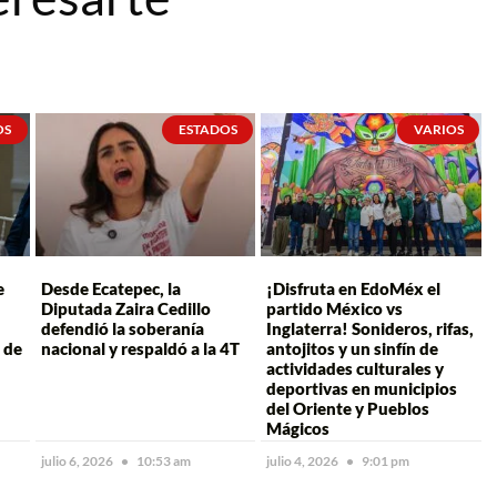
OS
ESTADOS
VARIOS
e
Desde Ecatepec, la
¡Disfruta en EdoMéx el
Diputada Zaira Cedillo
partido México vs
defendió la soberanía
Inglaterra! Sonideros, rifas,
 de
nacional y respaldó a la 4T
antojitos y un sinfín de
actividades culturales y
deportivas en municipios
del Oriente y Pueblos
Mágicos
julio 6, 2026
10:53 am
julio 4, 2026
9:01 pm