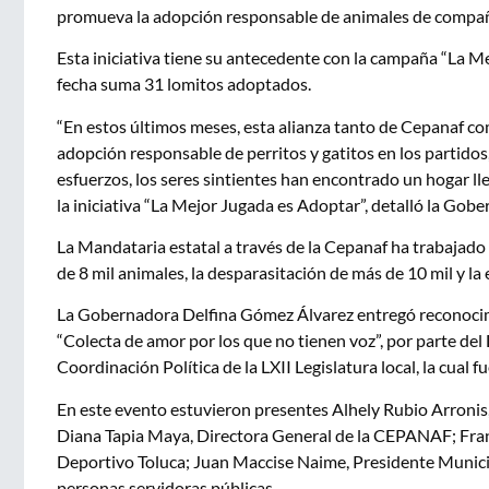
promueva la adopción responsable de animales de compañía
Esta iniciativa tiene su antecedente con la campaña “La Me
fecha suma 31 lomitos adoptados.
“En estos últimos meses, esta alianza tanto de Cepanaf c
adopción responsable de perritos y gatitos en los partidos
esfuerzos, los seres sintientes han encontrado un hogar ll
la iniciativa “La Mejor Jugada es Adoptar”, detalló la Go
La Mandataria estatal a través de la Cepanaf ha trabajado
de 8 mil animales, la desparasitación de más de 10 mil y la
La Gobernadora Delfina Gómez Álvarez entregó reconocimi
“Colecta de amor por los que no tienen voz”, por parte de
Coordinación Política de la LXII Legislatura local, la cual 
En este evento estuvieron presentes Alhely Rubio Arronis
Diana Tapia Maya, Directora General de la CEPANAF; Fran
Deportivo Toluca; Juan Maccise Naime, Presidente Municip
personas servidoras públicas.