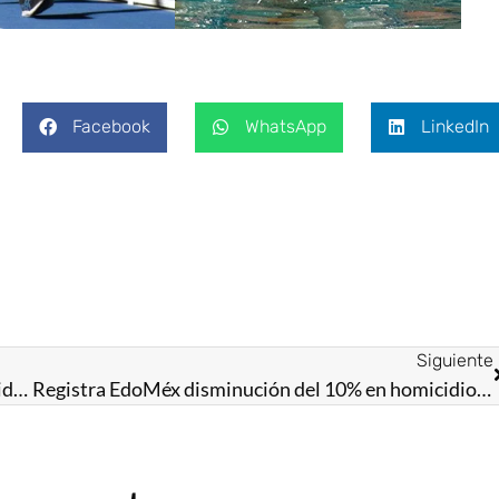
Facebook
WhatsApp
LinkedIn
Siguiente
EdoMéx pionero en lanzamiento de “Bombas de Vida” para reforestar zonas de difícil acceso
Registra EdoMéx disminución del 10% en homicidios dolosos con trabajo coordinado por la Gobernadora Delfina Gómez Álvarez