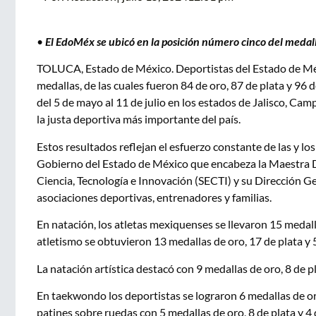
•
El EdoMéx se ubicó en la posición número cinco del medall
TOLUCA, Estado de México. Deportistas del Estado de Méxi
medallas, de las cuales fueron 84 de oro, 87 de plata y 
del 5 de mayo al 11 de julio en los estados de Jalisco, Ca
la justa deportiva más importante del país.
Estos resultados reflejan el esfuerzo constante de las y lo
Gobierno del Estado de México que encabeza la Maestra De
Ciencia, Tecnología e Innovación (SECTI) y su Dirección G
asociaciones deportivas, entrenadores y familias.
En natación, los atletas mexiquenses se llevaron 15 medall
atletismo se obtuvieron 13 medallas de oro, 17 de plata y 
La natación artística destacó con 9 medallas de oro, 8 de 
En taekwondo los deportistas se lograron 6 medallas de or
patines sobre ruedas con 5 medallas de oro, 8 de plata y 4