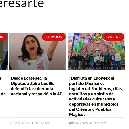
eresarte
OS
ESTADOS
VARIOS
e
Desde Ecatepec, la
¡Disfruta en EdoMéx el
Diputada Zaira Cedillo
partido México vs
defendió la soberanía
Inglaterra! Sonideros, rifas,
 de
nacional y respaldó a la 4T
antojitos y un sinfín de
actividades culturales y
deportivas en municipios
del Oriente y Pueblos
Mágicos
julio 6, 2026
10:53 am
julio 4, 2026
9:01 pm