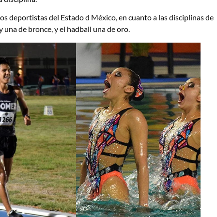
los deportistas del Estado d México, en cuanto a las disciplinas de
 una de bronce, y el hadball una de oro.