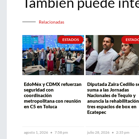
También puede int
Relacionadas
ESTADOS
ESTAD
EdoMéx y CDMX refuerzan
Diputada Zaira Cedillo s
seguridad con
suma a las Jornadas
coordinación
Nacionales de Tequio y
metropolitana con reunión
anuncia la rehabilitación
en C5 en Toluca
tres espacios de box en
Ecatepec
agosto 1, 2026
7:58 pm
julio 28, 2026
2:35 pm