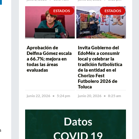
ESTADOS
ESTADOS
Aprobación de
Invita Gobierno del
Delfina Gómez escala
EdoMéx a consumir
a 66.7%; mejora en
local y celebrar la
todas las áreas
tradición futbolística
evaluadas
de la entidad en el
Chorizo Fest
Futbolero 2026 de
Toluca
junio 22, 2026
5:24 pm
junio 20, 2026
8:25 am
n