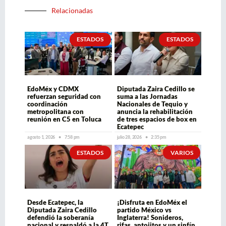
Relacionadas
ESTADOS
ESTADOS
EdoMéx y CDMX
Diputada Zaira Cedillo se
refuerzan seguridad con
suma a las Jornadas
coordinación
Nacionales de Tequio y
metropolitana con
anuncia la rehabilitación
reunión en C5 en Toluca
de tres espacios de box en
Ecatepec
agosto 1, 2026
7:58 pm
julio 28, 2026
2:35 pm
ESTADOS
VARIOS
Desde Ecatepec, la
¡Disfruta en EdoMéx el
Diputada Zaira Cedillo
partido México vs
defendió la soberanía
Inglaterra! Sonideros,
nacional y respaldó a la 4T
rifas, antojitos y un sinfín