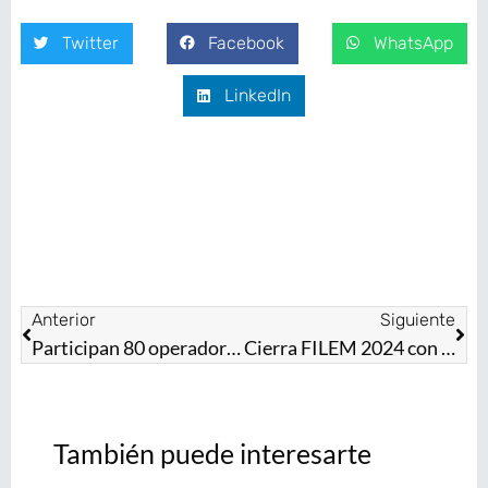
Twitter
Facebook
WhatsApp
LinkedIn
Anterior
Siguiente
Participan 80 operadoras del transporte público del EdoMéx en tercera generación de “Mujeres al Volante”
Cierra FILEM 2024 con más de 71 mil asistentes a la máxima fiesta de las letras del Estado de México
También puede interesarte