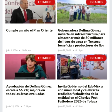
ESTADOS
ESTADOS
Cumple un año el Plan Oriente
Gobernadora Delfina Gómez
invierte en infraestructura para
almacenar más de 50 millones
de litros de agua en Texcoco;
beneficia a productores de flor
julio 2, 2026
10:34 am
junio 28, 2026
6:15 pm
ESTADOS
ESTADOS
Aprobación de Delfina Gómez
Invita Gobierno del EdoMéx a
escala a 66.7%; mejora en
consumir local y celebrar la
todas las áreas evaluadas
tradición futbolística de la
entidad en el Chorizo Fest
Futbolero 2026 de Toluca
junio 22, 2026
5:24 pm
junio 20, 2026
8:25 am