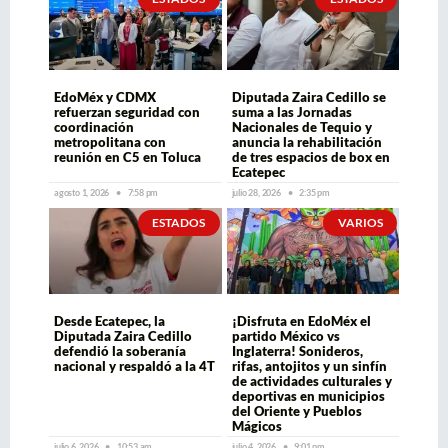
EdoMéx y CDMX
Diputada Zaira Cedillo se
refuerzan seguridad con
suma a las Jornadas
coordinación
Nacionales de Tequio y
metropolitana con
anuncia la rehabilitación
reunión en C5 en Toluca
de tres espacios de box en
Ecatepec
agosto 1, 2026
7:58 pm
julio 28, 2026
2:35 pm
ESTADOS
VARIOS
Desde Ecatepec, la
¡Disfruta en EdoMéx el
Diputada Zaira Cedillo
partido México vs
defendió la soberanía
Inglaterra! Sonideros,
nacional y respaldó a la 4T
rifas, antojitos y un sinfín
de actividades culturales y
deportivas en municipios
del Oriente y Pueblos
Mágicos
julio 6, 2026
10:53 am
julio 4, 2026
9:01 pm