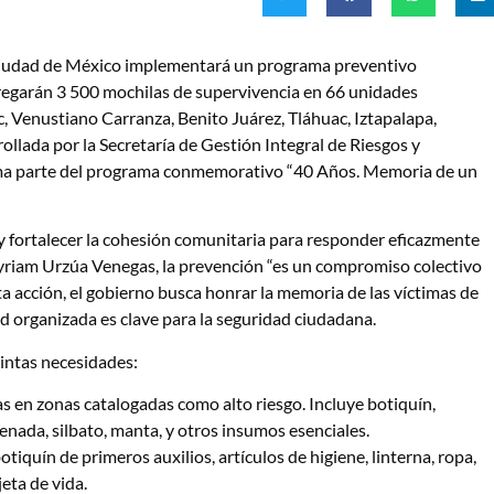
a Ciudad de México implementará un programa preventivo
regarán 3 500 mochilas de supervivencia en 66 unidades
, Venustiano Carranza, Benito Juárez, Tláhuac, Iztapalapa,
rollada por la Secretaría de Gestión Integral de Riesgos y
forma parte del programa conmemorativo “40 Años. Memoria de un
n y fortalecer la cohesión comunitaria para responder eficazmente
yriam Urzúa Venegas, la prevención “es un compromiso colectivo
ta acción, el gobierno busca honrar la memoria de las víctimas de
 organizada es clave para la seguridad ciudadana.
intas necesidades:
s en zonas catalogadas como alto riesgo. Incluye botiquín,
nada, silbato, manta, y otros insumos esenciales.
iquín de primeros auxilios, artículos de higiene, linterna, ropa,
eta de vida.