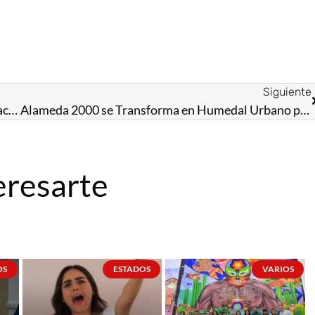
Siguiente
Con austeridad y resultados contundentes, aprobación de Delfina Gómez alcanza 65.7% y se coloca entre los 5 mejores del país
Alameda 2000 se Transforma en Humedal Urbano para Frenar Inundaciones
eresarte
OS
ESTADOS
VARIOS