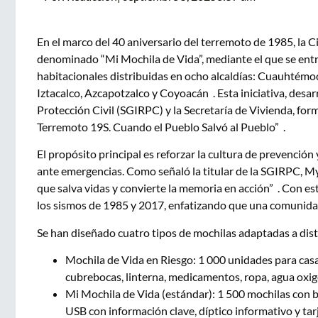
En el marco del 40 aniversario del terremoto de 1985, l
denominado “Mi Mochila de Vida”, mediante el que se ent
habitacionales distribuidas en ocho alcaldías: Cuauhtémoc
Iztacalco, Azcapotzalco y Coyoacán . Esta iniciativa, desar
Protección Civil (SGIRPC) y la Secretaría de Vivienda, 
Terremoto 19S. Cuando el Pueblo Salvó al Pueblo” .
El propósito principal es reforzar la cultura de prevenció
ante emergencias. Como señaló la titular de la SGIRPC, M
que salva vidas y convierte la memoria en acción” . Con es
los sismos de 1985 y 2017, enfatizando que una comunidad
Se han diseñado cuatro tipos de mochilas adaptadas a dist
Mochila de Vida en Riesgo: 1 000 unidades para casa
cubrebocas, linterna, medicamentos, ropa, agua oxige
Mi Mochila de Vida (estándar): 1 500 mochilas con bot
USB con información clave, díptico informativo y tarj