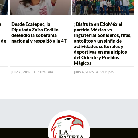
e
Desde Ecatepec, la
¡Disfruta en EdoMéx el
Diputada Zaira Cedillo
partido México vs
defendió la soberanía
Inglaterra! Sonideros, rifas,
 de
nacional y respaldó a la 4T
antojitos y un sinfín de
actividades culturales y
deportivas en municipios
del Oriente y Pueblos
Mágicos
julio 6, 2026
10:53 am
julio 4, 2026
9:01 pm