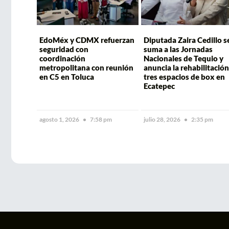
EdoMéx y CDMX refuerzan
Diputada Zaira Cedillo s
seguridad con
suma a las Jornadas
coordinación
Nacionales de Tequio y
metropolitana con reunión
anuncia la rehabilitación
en C5 en Toluca
tres espacios de box en
Ecatepec
agosto 1, 2026
7:58 pm
julio 28, 2026
2:35 pm