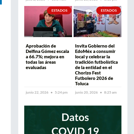
ESTADOS
ESTADOS
Aprobación de
Invita Gobierno del
Delfina Gómez escala
EdoMéx a consumir
a 66.7%; mejora en
local y celebrar la
todas las áreas
tradición futbolística
evaluadas
de la entidad en el
Chorizo Fest
Futbolero 2026 de
Toluca
junio 22, 2026
5:24 pm
junio 20, 2026
8:25 am