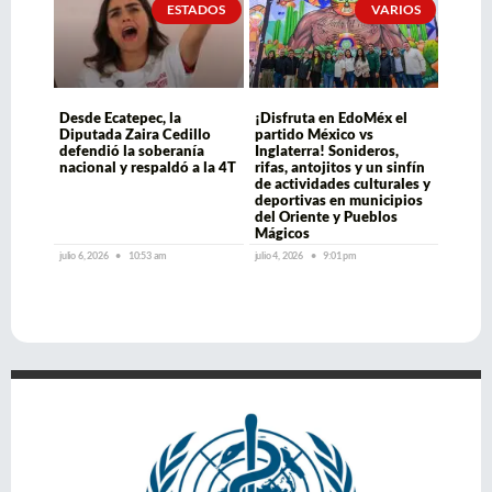
ESTADOS
VARIOS
Desde Ecatepec, la
¡Disfruta en EdoMéx el
Diputada Zaira Cedillo
partido México vs
defendió la soberanía
Inglaterra! Sonideros,
nacional y respaldó a la 4T
rifas, antojitos y un sinfín
de actividades culturales y
deportivas en municipios
del Oriente y Pueblos
Mágicos
julio 6, 2026
10:53 am
julio 4, 2026
9:01 pm