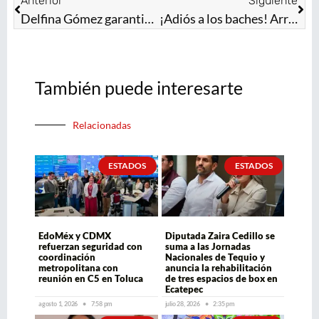
Anterior
Siguiente
Delfina Gómez garantiza derechos de la niñez: ‘Territorios de Justicia’ llegan a colonias del Edoméx
¡Adiós a los baches! Arranca proyecto de inversión en carreteras y vialidades del Edomex, asegura Horacio Duarte
También puede interesarte
Relacionadas
ESTADOS
ESTADOS
EdoMéx y CDMX
Diputada Zaira Cedillo se
refuerzan seguridad con
suma a las Jornadas
coordinación
Nacionales de Tequio y
metropolitana con
anuncia la rehabilitación
reunión en C5 en Toluca
de tres espacios de box en
Ecatepec
agosto 1, 2026
7:58 pm
julio 28, 2026
2:35 pm