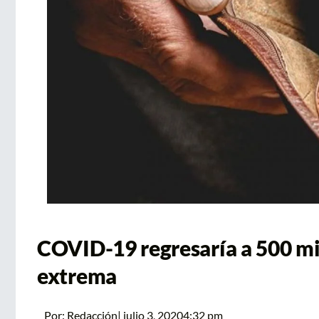
COVID-19 regresaría a 500 mil
extrema
Por:
Redacción
|
julio 3, 2020
4:32 pm