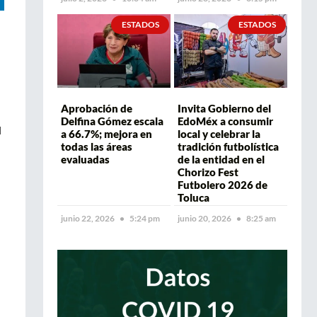
ESTADOS
ESTADOS
Aprobación de
Invita Gobierno del
Delfina Gómez escala
EdoMéx a consumir
l
a 66.7%; mejora en
local y celebrar la
todas las áreas
tradición futbolística
evaluadas
de la entidad en el
Chorizo Fest
Futbolero 2026 de
Toluca
junio 22, 2026
5:24 pm
junio 20, 2026
8:25 am