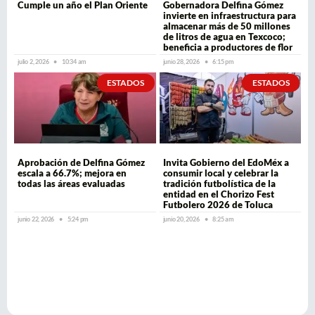
Cumple un año el Plan Oriente
Gobernadora Delfina Gómez
invierte en infraestructura para
almacenar más de 50 millones
de litros de agua en Texcoco;
beneficia a productores de flor
julio 2, 2026
10:34 am
junio 28, 2026
6:15 pm
ESTADOS
ESTADOS
Aprobación de Delfina Gómez
Invita Gobierno del EdoMéx a
escala a 66.7%; mejora en
consumir local y celebrar la
todas las áreas evaluadas
tradición futbolística de la
entidad en el Chorizo Fest
Futbolero 2026 de Toluca
junio 22, 2026
5:24 pm
junio 20, 2026
8:25 am