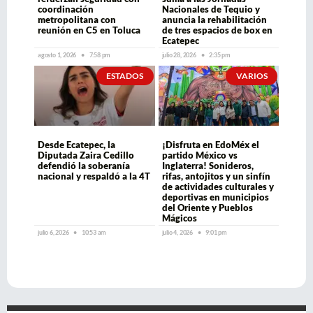
coordinación
Nacionales de Tequio y
metropolitana con
anuncia la rehabilitación
reunión en C5 en Toluca
de tres espacios de box en
Ecatepec
agosto 1, 2026
7:58 pm
julio 28, 2026
2:35 pm
ESTADOS
VARIOS
Desde Ecatepec, la
¡Disfruta en EdoMéx el
Diputada Zaira Cedillo
partido México vs
defendió la soberanía
Inglaterra! Sonideros,
nacional y respaldó a la 4T
rifas, antojitos y un sinfín
de actividades culturales y
deportivas en municipios
del Oriente y Pueblos
Mágicos
julio 6, 2026
10:53 am
julio 4, 2026
9:01 pm