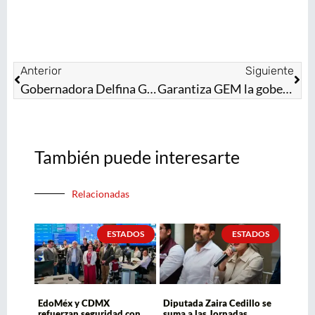
Anterior
Siguiente
Gobernadora Delfina Gómez Álvarez atrae inversión; EdoMéx ocupa primer lugar nacional en generación de empleos
Garantiza GEM la gobernabilidad en primer año de la transformación encabezada por la Gobernadora Delfina Gómez Álvarez
También puede interesarte
Relacionadas
ESTADOS
ESTADOS
EdoMéx y CDMX
Diputada Zaira Cedillo se
refuerzan seguridad con
suma a las Jornadas