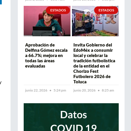
ESTADOS
ESTADOS
Aprobación de
Invita Gobierno del
Delfina Gómez escala
EdoMéx a consumir
a 66.7%; mejora en
local y celebrar la
todas las áreas
tradición futbolística
evaluadas
de la entidad en el
Chorizo Fest
Futbolero 2026 de
y
Toluca
junio 22, 2026
5:24 pm
junio 20, 2026
8:25 am