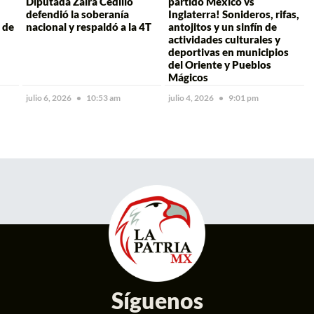
Diputada Zaira Cedillo
partido México vs
defendió la soberanía
Inglaterra! Sonideros, rifas,
 de
nacional y respaldó a la 4T
antojitos y un sinfín de
actividades culturales y
deportivas en municipios
del Oriente y Pueblos
Mágicos
julio 6, 2026
10:53 am
julio 4, 2026
9:01 pm
Síguenos