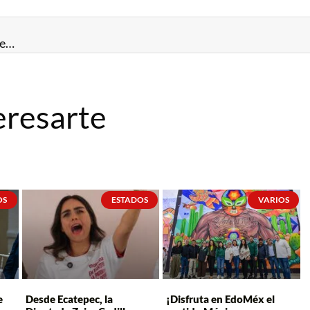
Talento y fuerza mexiquense brillan en Chile: 11 medallas en los Parapanamericanos Juveniles
eresarte
OS
ESTADOS
VARIOS
e
Desde Ecatepec, la
¡Disfruta en EdoMéx el