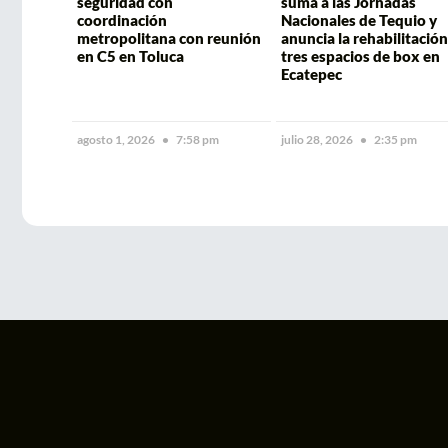
seguridad con
suma a las Jornadas
coordinación
Nacionales de Tequio y
metropolitana con reunión
anuncia la rehabilitación
en C5 en Toluca
tres espacios de box en
Ecatepec
agosto 1, 2026
7:58 pm
julio 28, 2026
2:35 pm