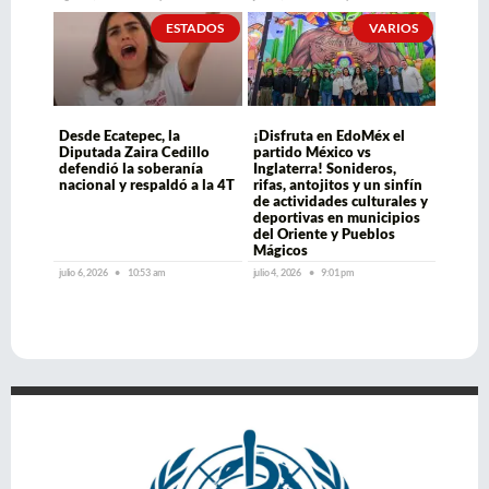
ESTADOS
VARIOS
Desde Ecatepec, la
¡Disfruta en EdoMéx el
Diputada Zaira Cedillo
partido México vs
defendió la soberanía
Inglaterra! Sonideros,
nacional y respaldó a la 4T
rifas, antojitos y un sinfín
de actividades culturales y
deportivas en municipios
del Oriente y Pueblos
Mágicos
julio 6, 2026
10:53 am
julio 4, 2026
9:01 pm