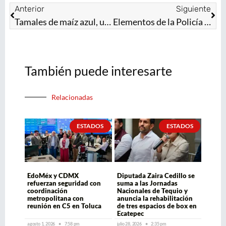
Anterior
Siguiente
Tamales de maíz azul, una tradición ancestral que se conserva en el EdoMéx
Elementos de la Policía de Alta Montaña y Agreste: héroes que auxilian a los visitantes del Volcán Xinantécatl
También puede interesarte
Relacionadas
ESTADOS
ESTADOS
EdoMéx y CDMX
Diputada Zaira Cedillo se
refuerzan seguridad con
suma a las Jornadas
coordinación
Nacionales de Tequio y
metropolitana con
anuncia la rehabilitación
reunión en C5 en Toluca
de tres espacios de box en
Ecatepec
agosto 1, 2026
7:58 pm
julio 28, 2026
2:35 pm