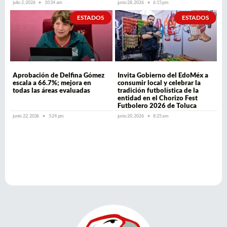
julio 2, 2026
10:34 am
junio 28, 2026
6:15 pm
ESTADOS
ESTADOS
Aprobación de Delfina Gómez
Invita Gobierno del EdoMéx a
escala a 66.7%; mejora en
consumir local y celebrar la
todas las áreas evaluadas
tradición futbolística de la
entidad en el Chorizo Fest
Futbolero 2026 de Toluca
junio 22, 2026
5:24 pm
junio 20, 2026
8:25 am