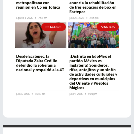
metropolitana con
anuncia la rehabilitación
reunión en C5 en Toluca
de tres espacios de box en
Ecatepec
agosto 1, 2026
7:58 pm
julio 28, 2026
2:35 pm
ESTADOS
VARIOS
Desde Ecatepec, la
¡Disfruta en EdoMéx el
Diputada Zaira Cedillo
partido México vs
defendió la soberanía
Inglaterra! Sonideros,
nacional y respaldó a la 4T
rifas, antojitos y un sinfín
de actividades culturales y
deportivas en municipios
del Oriente y Pueblos
Mágicos
julio 6, 2026
10:53 am
julio 4, 2026
9:01 pm