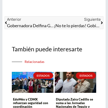
Anterior
Siguiente
Gobernadora Delfina Gómez inicia obras de la transformación en la zona oriente del Estado de México
¡No te lo pierdas! Gobierno del Estado de México invita al Festival de las Luciérnagas en el Valle de los Volcanes
También puede interesarte
Relacionadas
ESTADOS
ESTADOS
EdoMéx y CDMX
Diputada Zaira Cedillo se
refuerzan seguridad con
suma a las Jornadas
coordinación
Nacionales de Tequio y