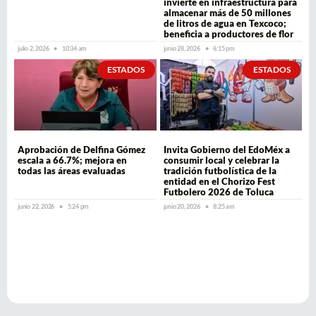
invierte en infraestructura para
almacenar más de 50 millones
de litros de agua en Texcoco;
beneficia a productores de flor
julio 2, 2026
10:34 am
junio 28, 2026
6:15 pm
ESTADOS
ESTADOS
Aprobación de Delfina Gómez
Invita Gobierno del EdoMéx a
escala a 66.7%; mejora en
consumir local y celebrar la
todas las áreas evaluadas
tradición futbolística de la
entidad en el Chorizo Fest
Futbolero 2026 de Toluca
junio 22, 2026
5:24 pm
junio 20, 2026
8:25 am