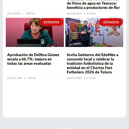
de litros de agua en Texcoco;
beneficia a productores de flor
julio 2, 2026
10:34 am
junio 28, 2026
6:15 pm
ESTADOS
ESTADOS
Aprobación de Delfina Gómez
Invita Gobierno del EdoMéx a
escala a 66.7%; mejora en
consumir local y celebrar la
todas las áreas evaluadas
tradición futbolística de la
entidad en el Chorizo Fest
Futbolero 2026 de Toluca
junio 22, 2026
5:24 pm
junio 20, 2026
8:25 am