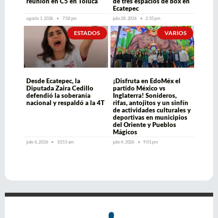
reunión en C5 en Toluca
de tres espacios de box en
Ecatepec
agosto 1, 2026
7:58 pm
julio 28, 2026
2:35 pm
ESTADOS
VARIOS
Desde Ecatepec, la
¡Disfruta en EdoMéx el
Diputada Zaira Cedillo
partido México vs
defendió la soberanía
Inglaterra! Sonideros,
nacional y respaldó a la 4T
rifas, antojitos y un sinfín
de actividades culturales y
deportivas en municipios
del Oriente y Pueblos
Mágicos
julio 6, 2026
10:53 am
julio 4, 2026
9:01 pm