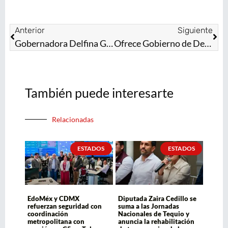
Anterior
Siguiente
Gobernadora Delfina Gómez fortalece atención a mujeres con 37 Centros LIBRE; inauguran el de Naucalpan
Ofrece Gobierno de Delfina Gómez condonaciones
También puede interesarte
Relacionadas
ESTADOS
ESTADOS
EdoMéx y CDMX
Diputada Zaira Cedillo se
refuerzan seguridad con
suma a las Jornadas
coordinación
Nacionales de Tequio y
metropolitana con
anuncia la rehabilitación