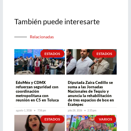
También puede interesarte
Relacionadas
ESTADOS
ESTADOS
EdoMéx y CDMX
Diputada Zaira Cedillo se
refuerzan seguridad con
suma a las Jornadas
coordinación
Nacionales de Tequio y
metropolitana con
anuncia la rehabilitación
reunión en C5 en Toluca
de tres espacios de box en
Ecatepec
agosto 1, 2026
7:58 pm
julio 28, 2026
2:35 pm
ESTADOS
VARIOS