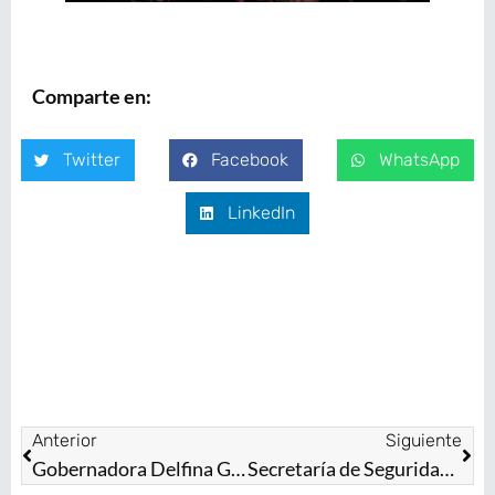
Comparte en:
Twitter
Facebook
WhatsApp
LinkedIn
Anterior
Siguiente
Gobernadora Delfina Gómez Álvarez reconoce avances en Tenango del Valle, un gobierno que trabaja con los ideales de la Cuarta Transformación
Secretaría de Seguridad actualiza información sobre los hechos ocurridos en Texcaltitlán