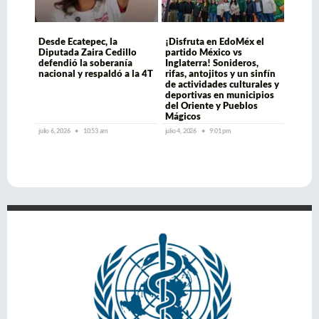
Desde Ecatepec, la
¡Disfruta en EdoMéx el
Diputada Zaira Cedillo
partido México vs
defendió la soberanía
Inglaterra! Sonideros,
nacional y respaldó a la 4T
rifas, antojitos y un sinfín
de actividades culturales y
deportivas en municipios
del Oriente y Pueblos
Mágicos
julio 6, 2026
10:53 am
julio 4, 2026
9:01 pm