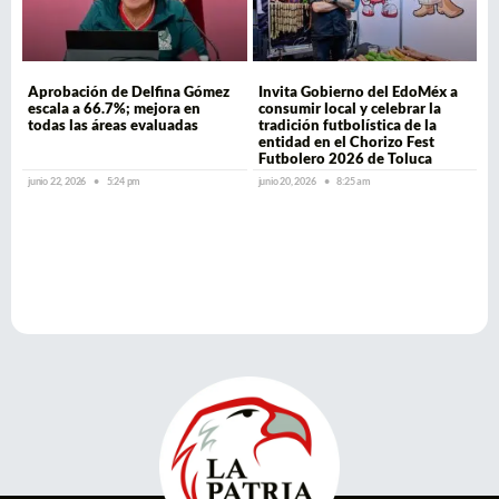
Aprobación de Delfina Gómez
Invita Gobierno del EdoMéx a
escala a 66.7%; mejora en
consumir local y celebrar la
todas las áreas evaluadas
tradición futbolística de la
entidad en el Chorizo Fest
Futbolero 2026 de Toluca
junio 22, 2026
5:24 pm
junio 20, 2026
8:25 am