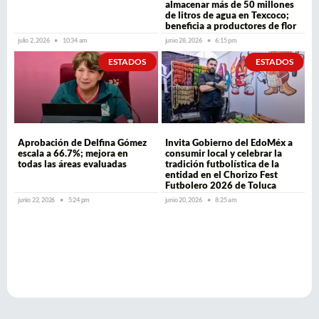
almacenar más de 50 millones
de litros de agua en Texcoco;
beneficia a productores de flor
julio 2, 2026
10:34 am
junio 28, 2026
6:15 pm
ESTADOS
ESTADOS
Aprobación de Delfina Gómez
Invita Gobierno del EdoMéx a
escala a 66.7%; mejora en
consumir local y celebrar la
todas las áreas evaluadas
tradición futbolística de la
entidad en el Chorizo Fest
Futbolero 2026 de Toluca
junio 22, 2026
5:24 pm
junio 20, 2026
8:25 am