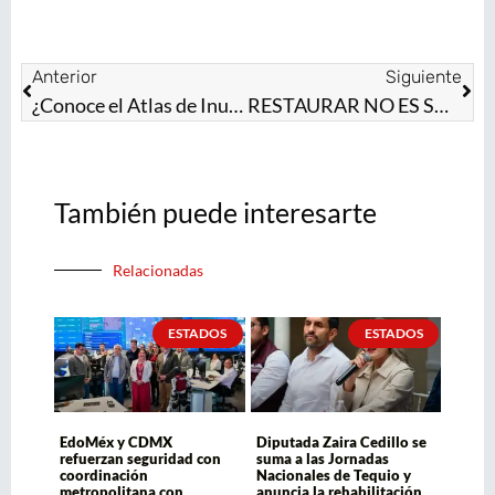
Anterior
Siguiente
¿Conoce el Atlas de Inundaciones 2025? Permite prevenir afectaciones por lluvias en el EdoMéx
RESTAURAR NO ES SOLO REFORESTAR: EDOMÉX IMPULSA RECUPERACIÓN INTEGRAL DE ECOSISTEMAS
También puede interesarte
Relacionadas
ESTADOS
ESTADOS
EdoMéx y CDMX
Diputada Zaira Cedillo se
refuerzan seguridad con
suma a las Jornadas
coordinación
Nacionales de Tequio y
metropolitana con
anuncia la rehabilitación