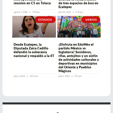
reunión en C5 en Toluca
de tres espacios de box en
Ecatepec
agosto 1, 2026
7:58 pm
julio 28, 2026
2:35 pm
ESTADOS
VARIOS
Desde Ecatepec, la
¡Disfruta en EdoMéx el
Diputada Zaira Cedillo
partido México vs
defendió la soberanía
Inglaterra! Sonideros,
nacional y respaldó a la 4T
rifas, antojitos y un sinfín
de actividades culturales y
deportivas en municipios
del Oriente y Pueblos
Mágicos
julio 6, 2026
10:53 am
julio 4, 2026
9:01 pm