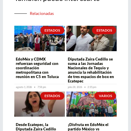
Relacionadas
ESTADOS
ESTADOS
EdoMéx y CDMX
Diputada Zaira Cedillo se
refuerzan seguridad con
suma a las Jornadas
coordinación
Nacionales de Tequio y
metropolitana con
anuncia la rehabilitación
reunión en C5 en Toluca
de tres espacios de box en
Ecatepec
agosto 1, 2026
7:58 pm
julio 28, 2026
2:35 pm
ESTADOS
VARIOS
Desde Ecatepec, la
¡Disfruta en EdoMéx el
Diputada Zaira Cedillo
partido México vs