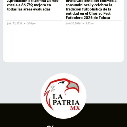
Aprobación de Delfina Gómez
Invita Gobierno del EdoMéx a
escala a 66.7%; mejora en
consumir local y celebrar la
todas las áreas evaluadas
tradición futbolística de la
entidad en el Chorizo Fest
Futbolero 2026 de Toluca
junio 22, 2026
5:24 pm
junio 20, 2026
8:25 am