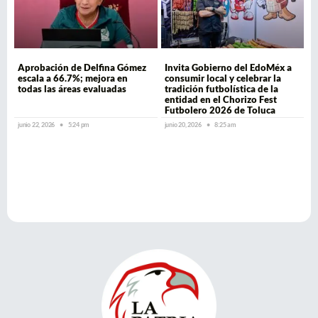
Aprobación de Delfina Gómez
Invita Gobierno del EdoMéx a
escala a 66.7%; mejora en
consumir local y celebrar la
todas las áreas evaluadas
tradición futbolística de la
entidad en el Chorizo Fest
Futbolero 2026 de Toluca
junio 22, 2026
5:24 pm
junio 20, 2026
8:25 am