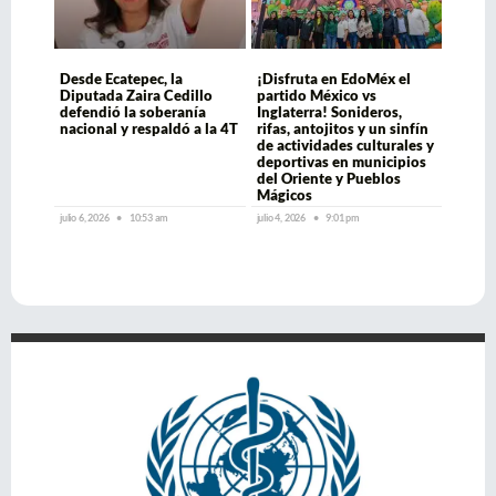
Desde Ecatepec, la
¡Disfruta en EdoMéx el
Diputada Zaira Cedillo
partido México vs
defendió la soberanía
Inglaterra! Sonideros,
nacional y respaldó a la 4T
rifas, antojitos y un sinfín
de actividades culturales y
deportivas en municipios
del Oriente y Pueblos
Mágicos
julio 6, 2026
10:53 am
julio 4, 2026
9:01 pm