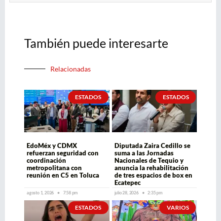
También puede interesarte
Relacionadas
ESTADOS
ESTADOS
EdoMéx y CDMX
Diputada Zaira Cedillo se
refuerzan seguridad con
suma a las Jornadas
coordinación
Nacionales de Tequio y
metropolitana con
anuncia la rehabilitación
reunión en C5 en Toluca
de tres espacios de box en
Ecatepec
agosto 1, 2026
7:58 pm
julio 28, 2026
2:35 pm
ESTADOS
VARIOS