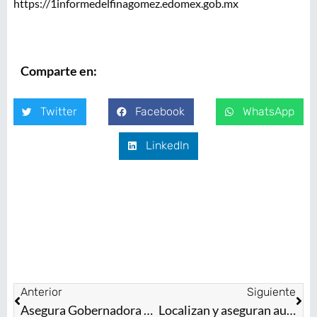
https://1informedelfinagomez.edomex.gob.mx
Comparte en:
Twitter
Facebook
WhatsApp
LinkedIn
Anterior
Siguiente
Asegura Gobernadora Delfina Gómez Álvarez un entorno saludable con reformas constitucionales a favor del medio ambiente
Localizan y aseguran autoridades del EdoMéx bóveda subterránea para ocultar narcóticos en Tultitlán