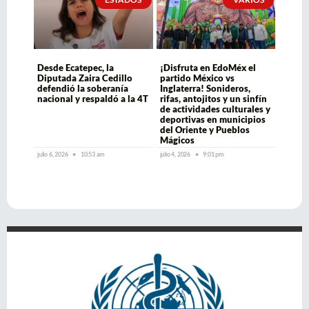
Desde Ecatepec, la
¡Disfruta en EdoMéx el
Diputada Zaira Cedillo
partido México vs
defendió la soberanía
Inglaterra! Sonideros,
nacional y respaldó a la 4T
rifas, antojitos y un sinfín
de actividades culturales y
deportivas en municipios
del Oriente y Pueblos
Mágicos
julio 6, 2026
10:53 am
julio 4, 2026
9:01 pm