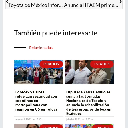
Toyota de México informa a la Secretaría de Economía sobre inversión de 1,450 millones de dólares
Anuncia IIFAEM primera Feria Artesanal del Estado de México “Manos Mágicas”
También puede interesarte
Relacionadas
ESTADOS
ESTADOS
EdoMéx y CDMX
Diputada Zaira Cedillo se
refuerzan seguridad con
suma a las Jornadas
coordinación
Nacionales de Tequio y
metropolitana con
anuncia la rehabilitación
reunión en C5 en Toluca
de tres espacios de box en
Ecatepec
agosto 1, 2026
7:58 pm
julio 28, 2026
2:35 pm
ESTADOS
VARIOS