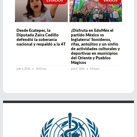
ESTADOS
VARIOS
Desde Ecatepec, la
¡Disfruta en EdoMéx el
Diputada Zaira Cedillo
partido México vs
defendió la soberanía
Inglaterra! Sonideros,
nacional y respaldó a la 4T
rifas, antojitos y un sinfín
de actividades culturales y
deportivas en municipios
del Oriente y Pueblos
Mágicos
julio 6, 2026
10:53 am
julio 4, 2026
9:01 pm