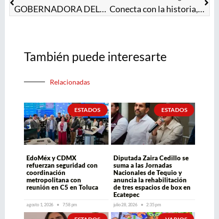
GOBERNADORA DELFINA GÓMEZ RENUEVA ESPACIOS PÚBLICOS; ENTREGA EL DEPORTIVO HERREROS EN CHIMALHUACÁN
Conecta con la historia, cultura y naturaleza del EdoMéx en la Ruta Leyendas del Camino Real
También puede interesarte
Relacionadas
ESTADOS
ESTADOS
EdoMéx y CDMX
Diputada Zaira Cedillo se
refuerzan seguridad con
suma a las Jornadas
coordinación
Nacionales de Tequio y
metropolitana con
anuncia la rehabilitación
reunión en C5 en Toluca
de tres espacios de box en
Ecatepec
agosto 1, 2026
7:58 pm
julio 28, 2026
2:35 pm