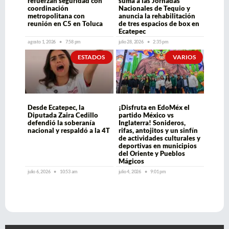
refuerzan seguridad con
suma a las Jornadas
coordinación
Nacionales de Tequio y
metropolitana con
anuncia la rehabilitación
reunión en C5 en Toluca
de tres espacios de box en
Ecatepec
agosto 1, 2026
7:58 pm
julio 28, 2026
2:35 pm
ESTADOS
VARIOS
Desde Ecatepec, la
¡Disfruta en EdoMéx el
Diputada Zaira Cedillo
partido México vs
defendió la soberanía
Inglaterra! Sonideros,
nacional y respaldó a la 4T
rifas, antojitos y un sinfín
de actividades culturales y
deportivas en municipios
del Oriente y Pueblos
Mágicos
julio 6, 2026
10:53 am
julio 4, 2026
9:01 pm