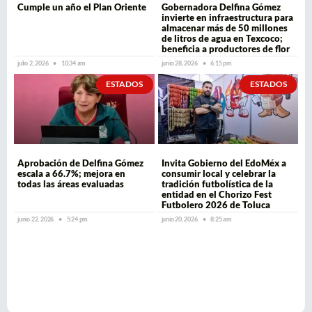
Cumple un año el Plan Oriente
Gobernadora Delfina Gómez
invierte en infraestructura para
almacenar más de 50 millones
de litros de agua en Texcoco;
beneficia a productores de flor
julio 2, 2026
10:34 am
junio 28, 2026
6:15 pm
ESTADOS
ESTADOS
Aprobación de Delfina Gómez
Invita Gobierno del EdoMéx a
escala a 66.7%; mejora en
consumir local y celebrar la
todas las áreas evaluadas
tradición futbolística de la
entidad en el Chorizo Fest
Futbolero 2026 de Toluca
junio 22, 2026
5:24 pm
junio 20, 2026
8:25 am