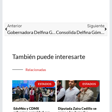
Anterior
Siguiente
Gobernadora Delfina Gómez da prioridad al Oriente del EdoMéx con Informe Regional de Resultados en Texcoco
Consolida Delfina Gómez su liderazgo; es la mujer gobernadora mejor evaluada de todo el país
También puede interesarte
Relacionadas
ESTADOS
ESTADOS
EdoMéx y CDMX
Diputada Zaira Cedillo se