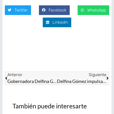
Twitter
Facebook
WhatsApp
LinkedIn
Anterior
Siguiente
Gobernadora Delfina Gómez transforma la educación en el EdoMéx con 120 mil becas y 3 millones de paquetes de útiles escolares
Delfina Gómez impulsa desarrollo y bienestar en la Región Norte del Edoméx
También puede interesarte