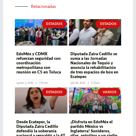
Relacionadas
ESTADOS
ESTADOS
EdoMéx y CDMX
Diputada Zaira Cedillo se
refuerzan seguridad con
suma a las Jornadas
coordinación
Nacionales de Tequio y
metropolitana con
anuncia la rehabilitación
reunión en C5 en Toluca
de tres espacios de box en
Ecatepec
agosto 1, 2026
7:58 pm
julio 28, 2026
2:35 pm
ESTADOS
VARIOS
Desde Ecatepec, la
¡Disfruta en EdoMéx el
Diputada Zaira Cedillo
partido México vs
defendió la soberanía
Inglaterra! Sonideros,
nacional y respaldó a la 4T
rifas, antojitos y un sinfín