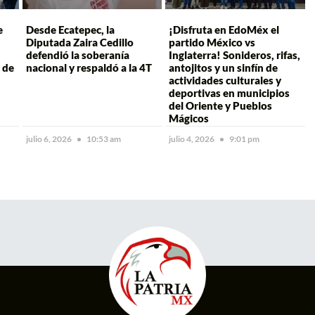
e
Desde Ecatepec, la
¡Disfruta en EdoMéx el
Diputada Zaira Cedillo
partido México vs
defendió la soberanía
Inglaterra! Sonideros, rifas,
 de
nacional y respaldó a la 4T
antojitos y un sinfín de
actividades culturales y
deportivas en municipios
del Oriente y Pueblos
Mágicos
julio 6, 2026
10:53 am
julio 4, 2026
9:01 pm