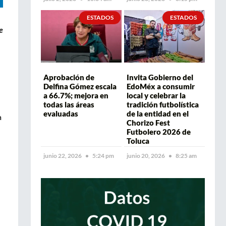
ESTADOS
ESTADOS
e
Aprobación de
Invita Gobierno del
Delfina Gómez escala
EdoMéx a consumir
a 66.7%; mejora en
local y celebrar la
todas las áreas
tradición futbolística
evaluadas
de la entidad en el
a
Chorizo Fest
Futbolero 2026 de
Toluca
junio 22, 2026
5:24 pm
junio 20, 2026
8:25 am