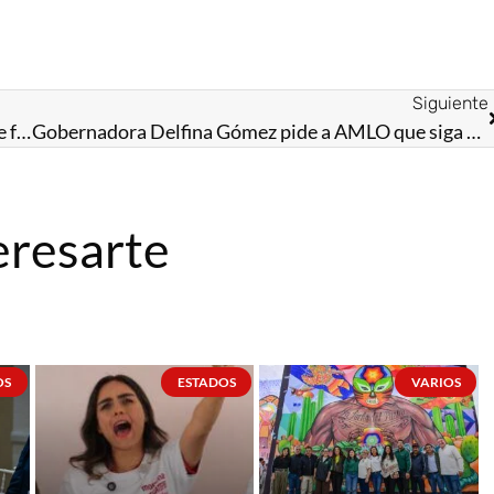
Siguiente
Zoé Robledo y Delfina Gómez analizan proyecto de federalización del Estado de México al modelo IMSS-Bienestar
Gobernadora Delfina Gómez pide a AMLO que siga apoyando al EdoMéx; asiste a Palacio Nacional a reunión sobre IMSS-Bienestar
eresarte
OS
ESTADOS
VARIOS