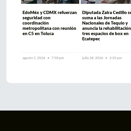
EdoMéx y CDMX refuerzan
Diputada Zaira Cedillo s
seguridad con
suma a las Jornadas
coordinación
Nacionales de Tequio y
metropolitana con reunión
anuncia la rehabilitación
en C5 en Toluca
tres espacios de box en
Ecatepec
agosto 1, 2026
7:58 pm
julio 28, 2026
2:35 pm