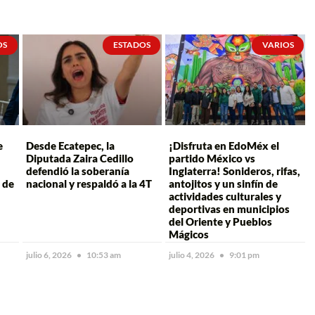
OS
ESTADOS
VARIOS
e
Desde Ecatepec, la
¡Disfruta en EdoMéx el
Diputada Zaira Cedillo
partido México vs
defendió la soberanía
Inglaterra! Sonideros, rifas,
 de
nacional y respaldó a la 4T
antojitos y un sinfín de
actividades culturales y
deportivas en municipios
del Oriente y Pueblos
Mágicos
julio 6, 2026
10:53 am
julio 4, 2026
9:01 pm