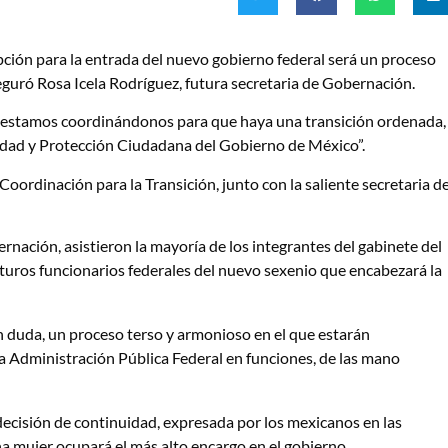
pción para la entrada del nuevo gobierno federal será un proceso
eguró Rosa Icela Rodríguez, futura secretaria de Gobernación.
 estamos coordinándonos para que haya una transición ordenada,
uridad y Protección Ciudadana del Gobierno de México”.
Coordinación para la Transición, junto con la saliente secretaria d
ernación, asistieron la mayoría de los integrantes del gabinete del
uros funcionarios federales del nuevo sexenio que encabezará la
in duda, un proceso terso y armonioso en el que estarán
 la Administración Pública Federal en funciones, de las mano
ecisión de continuidad, expresada por los mexicanos en las
na mujer ocupará el más alto encargo en el gobierno.