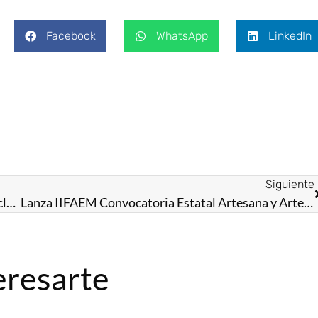
Facebook
WhatsApp
LinkedIn
Siguiente
Arranca Gobernadora Delfina Gómez Álvarez el ciclo escolar 2024-2025 con entrega de Libros de Texto Gratuitos y Útiles Escolares para el Bienestar
Lanza IIFAEM Convocatoria Estatal Artesana y Artesano Mexiquense “Vida y Obra 2024”
eresarte