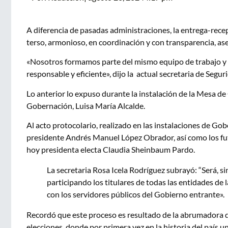
A diferencia de pasadas administraciones, la entrega-rece
terso, armonioso, en coordinación y con transparencia, as
«Nosotros formamos parte del mismo equipo de trabajo y
responsable y eficiente», dijo la actual secretaria de Seg
Lo anterior lo expuso durante la instalación de la Mesa de 
Gobernación, Luisa María Alcalde.
Al acto protocolario, realizado en las instalaciones de Gob
presidente Andrés Manuel López Obrador, así como los fut
hoy presidenta electa Claudia Sheinbaum Pardo.
La secretaria Rosa Icela Rodríguez subrayó: “Será, s
participando los titulares de todas las entidades de
con los servidores públicos del Gobierno entrante».
Recordó que este proceso es resultado de la abrumadora d
elecciones, donde por primera vez en la historia del país u