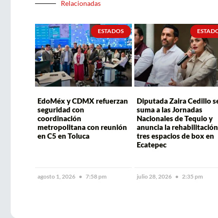
Relacionadas
ESTADOS
ESTAD
EdoMéx y CDMX refuerzan
Diputada Zaira Cedillo s
seguridad con
suma a las Jornadas
coordinación
Nacionales de Tequio y
metropolitana con reunión
anuncia la rehabilitación
en C5 en Toluca
tres espacios de box en
Ecatepec
agosto 1, 2026
7:58 pm
julio 28, 2026
2:35 pm