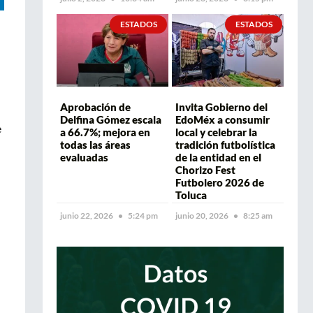
ESTADOS
ESTADOS
Aprobación de
Invita Gobierno del
Delfina Gómez escala
EdoMéx a consumir
e
a 66.7%; mejora en
local y celebrar la
todas las áreas
tradición futbolística
evaluadas
de la entidad en el
Chorizo Fest
Futbolero 2026 de
Toluca
junio 22, 2026
5:24 pm
junio 20, 2026
8:25 am