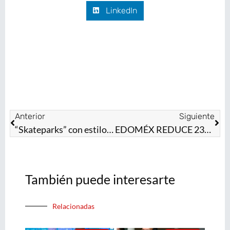
LinkedIn
Anterior
Siguiente
“Skateparks” con estilo: jóvenes del EdoMéx ruedan en las nuevas pistas construidas por la Gobernadora Delfina Gómez Álvarez
EDOMÉX REDUCE 23% ROBO A TRANSPORTE: SECRETARÍAS DE SEGURIDAD Y DESARROLLO ECONÓMICO REFUERZAN COORDINACIÓN CON EL SECTOR EMPRESARIAL
También puede interesarte
Relacionadas