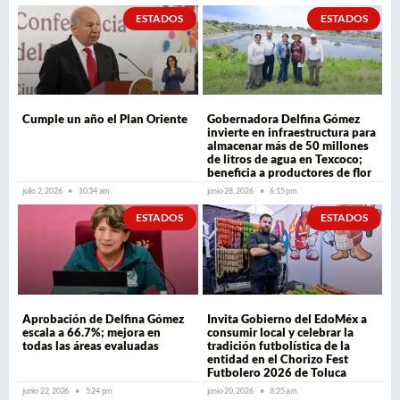
ESTADOS
ESTADOS
Cumple un año el Plan Oriente
Gobernadora Delfina Gómez
invierte en infraestructura para
almacenar más de 50 millones
de litros de agua en Texcoco;
beneficia a productores de flor
julio 2, 2026
10:34 am
junio 28, 2026
6:15 pm
ESTADOS
ESTADOS
Aprobación de Delfina Gómez
Invita Gobierno del EdoMéx a
escala a 66.7%; mejora en
consumir local y celebrar la
todas las áreas evaluadas
tradición futbolística de la
entidad en el Chorizo Fest
Futbolero 2026 de Toluca
junio 22, 2026
5:24 pm
junio 20, 2026
8:25 am