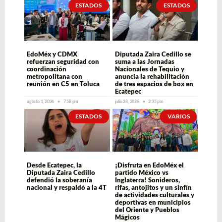
ESTADOS
ESTADOS
EdoMéx y CDMX
Diputada Zaira Cedillo se
refuerzan seguridad con
suma a las Jornadas
coordinación
Nacionales de Tequio y
metropolitana con
anuncia la rehabilitación
reunión en C5 en Toluca
de tres espacios de box en
Ecatepec
agosto 1, 2026
7:58 pm
julio 28, 2026
2:35 pm
ESTADOS
VARIOS
Desde Ecatepec, la
¡Disfruta en EdoMéx el
Diputada Zaira Cedillo
partido México vs
defendió la soberanía
Inglaterra! Sonideros,
nacional y respaldó a la 4T
rifas, antojitos y un sinfín
de actividades culturales y
deportivas en municipios
del Oriente y Pueblos
Mágicos