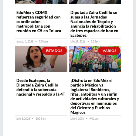
EdoMéx y CDMX
Diputada Zaira Cedillo se
refuerzan seguridad con
suma a las Jornadas
coordinación
Nacionales de Tequio y
metropolitana con
anuncia la rehabilitación
reunión en C5 en Toluca
de tres espacios de box en
Ecatepec
agosto 1, 2026
7:58 pm
julio 28, 2026
2:35 pm
ESTADOS
VARIOS
Desde Ecatepec, la
¡Disfruta en EdoMéx el
Diputada Zaira Cedillo
partido México vs
defendió la soberanía
Inglaterra! Sonideros,
nacional y respaldó a la 4T
rifas, antojitos y un sinfín
de actividades culturales y
deportivas en municipios
del Oriente y Pueblos
Mágicos
julio 6, 2026
10:53 am
julio 4, 2026
9:01 pm