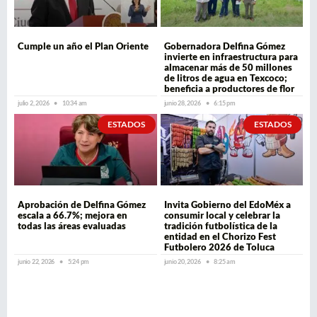
Cumple un año el Plan Oriente
Gobernadora Delfina Gómez
invierte en infraestructura para
almacenar más de 50 millones
de litros de agua en Texcoco;
beneficia a productores de flor
julio 2, 2026
10:34 am
junio 28, 2026
6:15 pm
ESTADOS
ESTADOS
Aprobación de Delfina Gómez
Invita Gobierno del EdoMéx a
escala a 66.7%; mejora en
consumir local y celebrar la
todas las áreas evaluadas
tradición futbolística de la
entidad en el Chorizo Fest
Futbolero 2026 de Toluca
junio 22, 2026
5:24 pm
junio 20, 2026
8:25 am