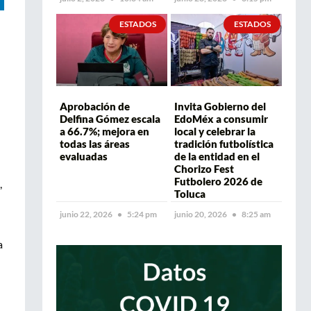
ESTADOS
ESTADOS
Aprobación de
Invita Gobierno del
Delfina Gómez escala
EdoMéx a consumir
a 66.7%; mejora en
local y celebrar la
todas las áreas
tradición futbolística
evaluadas
de la entidad en el
Chorizo Fest
Futbolero 2026 de
,
Toluca
junio 22, 2026
5:24 pm
junio 20, 2026
8:25 am
a