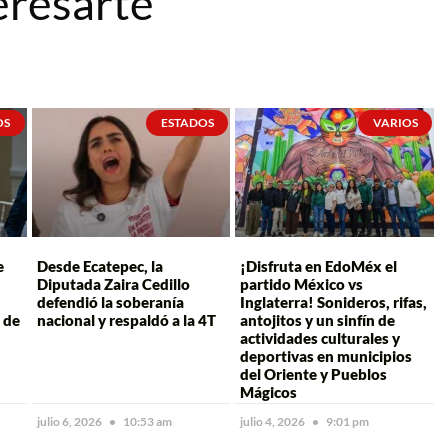
eresarte
OS
ESTADOS
VARIOS
e
Desde Ecatepec, la
¡Disfruta en EdoMéx el
Diputada Zaira Cedillo
partido México vs
defendió la soberanía
Inglaterra! Sonideros, rifas,
 de
nacional y respaldó a la 4T
antojitos y un sinfín de
actividades culturales y
deportivas en municipios
del Oriente y Pueblos
Mágicos
julio 6, 2026
10:53 am
julio 4, 2026
9:01 pm