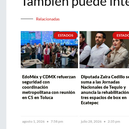
También puede int
Relacionadas
ESTADOS
ESTAD
EdoMéx y CDMX refuerzan
Diputada Zaira Cedillo s
seguridad con
suma a las Jornadas
coordinación
Nacionales de Tequio y
metropolitana con reunión
anuncia la rehabilitación
en C5 en Toluca
tres espacios de box en
Ecatepec
agosto 1, 2026
7:58 pm
julio 28, 2026
2:35 pm