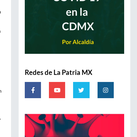
n
a
Redes de La Patria MX
n
,