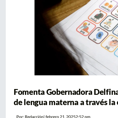
Fomenta Gobernadora Delfina
de lengua materna a través la
Por:
Redacción
|
febrero 21, 2025
2:52 pm