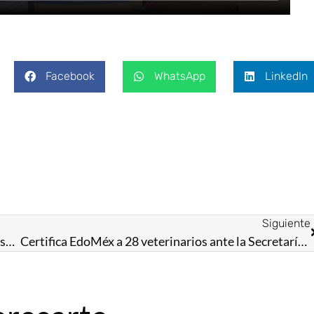
Facebook
WhatsApp
LinkedIn
Siguiente
Capacitará Secretaría de Salud del EdoMéx a todo su personal en materia de nutrición para la primera infancia
Certifica EdoMéx a 28 veterinarios ante la Secretaría de Agricultura Federal; vigilarán la nueva normatividad contra la tuberculosis bovina