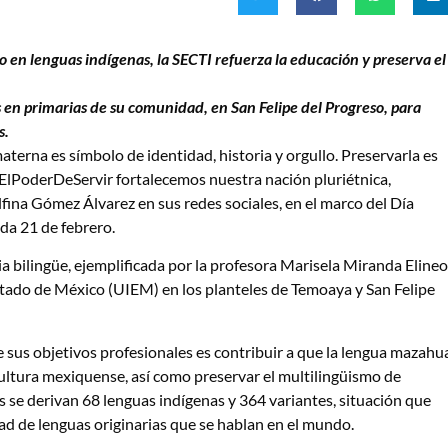
o en lenguas indígenas, la SECTI refuerza la educación y preserva el
 en primarias de su comunidad, en San Felipe del Progreso, para
s.
rna es símbolo de identidad, historia y orgullo. Preservarla es
#ElPoderDeServir fortalecemos nuestra nación pluriétnica,
fina Gómez Álvarez en sus redes sociales, en el marco del Día
da 21 de febrero.
ia bilingüe, ejemplificada por la profesora Marisela Miranda Elineo
Estado de México (UIEM) en los planteles de Temoaya y San Felipe
sus objetivos profesionales es contribuir a que la lengua mazahu
cultura mexiquense, así como preservar el multilingüismo de
es se derivan 68 lenguas indígenas y 364 variantes, situación que
ad de lenguas originarias que se hablan en el mundo.