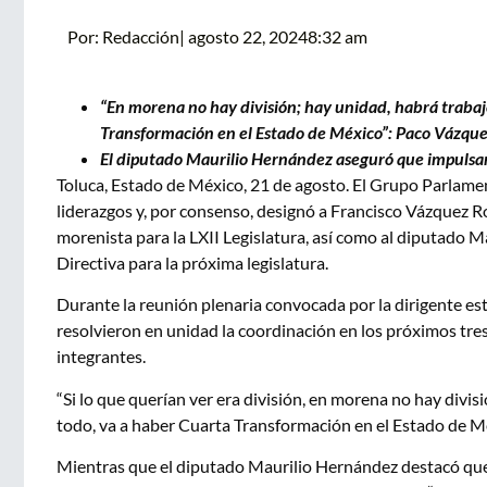
Por:
Redacción
|
agosto 22, 2024
8:32 am
“En morena no hay división; hay unidad, habrá trabajo
Transformación en el Estado de México”: Paco Vázqu
El diputado Maurilio Hernández aseguró que impulsar
Toluca, Estado de México, 21 de agosto. El Grupo Parlame
liderazgos y, por consenso, designó a Francisco Vázquez
morenista para la LXII Legislatura, así como al diputado
Directiva para la próxima legislatura.
Durante la reunión plenaria convocada por la dirigente es
resolvieron en unidad la coordinación en los próximos tre
integrantes.
“Si lo que querían ver era división, en morena no hay divis
todo, va a haber Cuarta Transformación en el Estado de M
Mientras que el diputado Maurilio Hernández destacó qu