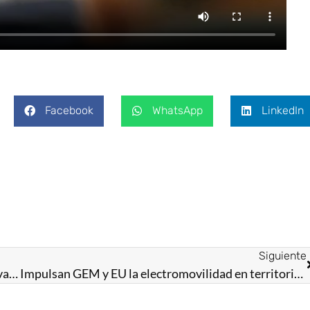
Facebook
WhatsApp
LinkedIn
Siguiente
Instala Gobernadora Delfina Gómez Álvarez Caravana de Salud por el Bienestar de Chalco
Impulsan GEM y EU la electromovilidad en territorio mexiquense