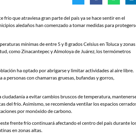
frío que atraviesa gran parte del país ya se hace sentir en el
municipios aledaños han comenzado a tomar medidas para protegers
mperaturas mínimas de entre 5 y 8 grados Celsius en Toluca y zonas
ltitud, como Zinacantepec y Almoloya de Juárez, los termómetros
blación ha optado por abrigarse y limitar actividades al aire libre.
rva a personas con chamarras gruesas, bufandas y gorros,
la ciudadanía a evitar cambios bruscos de temperatura, manteners
as del frío. Asimismo, se recomienda ventilar los espacios cerrado
xicaciones por monóxido de carbono.
ste frente frío continuará afectando el centro del país durante lo
tinas en zonas altas.