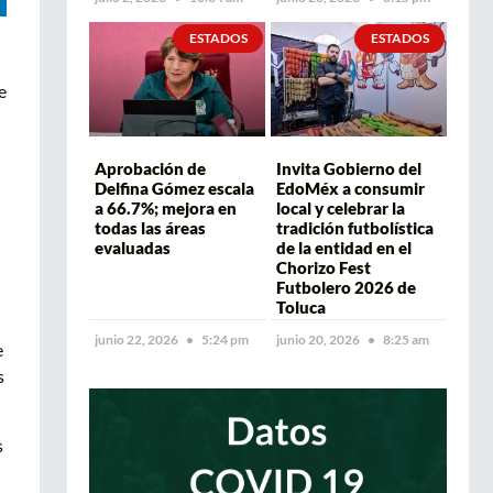
ESTADOS
ESTADOS
e
Aprobación de
Invita Gobierno del
Delfina Gómez escala
EdoMéx a consumir
a 66.7%; mejora en
local y celebrar la
todas las áreas
tradición futbolística
evaluadas
de la entidad en el
Chorizo Fest
Futbolero 2026 de
Toluca
junio 22, 2026
5:24 pm
junio 20, 2026
8:25 am
e
s
s