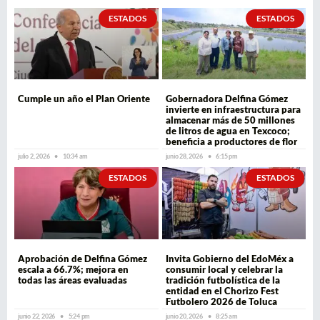
ESTADOS
ESTADOS
Cumple un año el Plan Oriente
Gobernadora Delfina Gómez
invierte en infraestructura para
almacenar más de 50 millones
de litros de agua en Texcoco;
beneficia a productores de flor
julio 2, 2026
10:34 am
junio 28, 2026
6:15 pm
ESTADOS
ESTADOS
Aprobación de Delfina Gómez
Invita Gobierno del EdoMéx a
escala a 66.7%; mejora en
consumir local y celebrar la
todas las áreas evaluadas
tradición futbolística de la
entidad en el Chorizo Fest
Futbolero 2026 de Toluca
junio 22, 2026
5:24 pm
junio 20, 2026
8:25 am