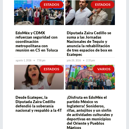
ESTADOS
ESTADOS
EdoMéx y CDMX
Diputada Zaira Cedillo se
refuerzan seguridad con
suma a las Jornadas
coordinación
Nacionales de Tequio y
metropolitana con
anuncia la rehabilitación
reunión en C5 en Toluca
de tres espacios de box en
Ecatepec
agosto 1, 2026
7:58 pm
julio 28, 2026
2:35 pm
ESTADOS
VARIOS
Desde Ecatepec, la
¡Disfruta en EdoMéx el
Diputada Zaira Cedillo
partido México vs
defendió la soberanía
Inglaterra! Sonideros,
nacional y respaldó a la 4T
rifas, antojitos y un sinfín
de actividades culturales y
deportivas en municipios
del Oriente y Pueblos
Mágicos