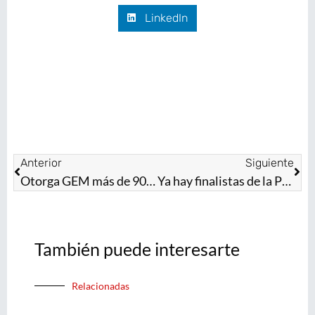
LinkedIn
Anterior
Siguiente
Otorga GEM más de 900 consultas médicas gratuitas en la primera semana de las Caravanas de Salud por el Bienestar
Ya hay finalistas de la Presea Estado de México en la categoría Periodismo e Información “Leona Vicario”
También puede interesarte
Relacionadas