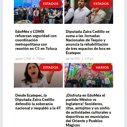
ESTADOS
ESTADOS
EdoMéx y CDMX
Diputada Zaira Cedillo se
refuerzan seguridad con
suma a las Jornadas
coordinación
Nacionales de Tequio y
metropolitana con
anuncia la rehabilitación
reunión en C5 en Toluca
de tres espacios de box en
Ecatepec
agosto 1, 2026
7:58 pm
julio 28, 2026
2:35 pm
ESTADOS
VARIOS
Desde Ecatepec, la
¡Disfruta en EdoMéx el
Diputada Zaira Cedillo
partido México vs
defendió la soberanía
Inglaterra! Sonideros,
nacional y respaldó a la 4T
rifas, antojitos y un sinfín
de actividades culturales y
deportivas en municipios
del Oriente y Pueblos
Mágicos