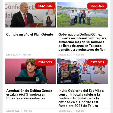
ESTADOS
ESTADOS
Cumple un año el Plan Oriente
Gobernadora Delfina Gómez
invierte en infraestructura para
almacenar más de 50 millones
de litros de agua en Texcoco;
beneficia a productores de flor
julio 2, 2026
10:34 am
junio 28, 2026
6:15 pm
ESTADOS
ESTADOS
Aprobación de Delfina Gómez
Invita Gobierno del EdoMéx a
escala a 66.7%; mejora en
consumir local y celebrar la
todas las áreas evaluadas
tradición futbolística de la
entidad en el Chorizo Fest
Futbolero 2026 de Toluca
junio 22, 2026
5:24 pm
junio 20, 2026
8:25 am