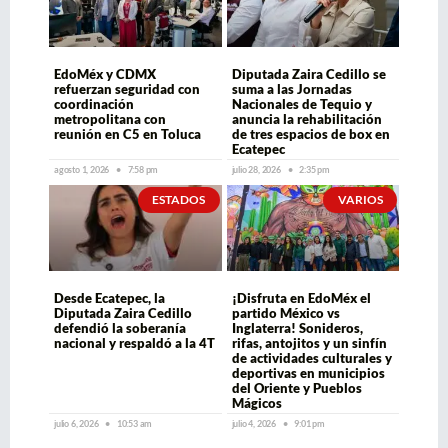
EdoMéx y CDMX
Diputada Zaira Cedillo se
refuerzan seguridad con
suma a las Jornadas
coordinación
Nacionales de Tequio y
metropolitana con
anuncia la rehabilitación
reunión en C5 en Toluca
de tres espacios de box en
Ecatepec
agosto 1, 2026
7:58 pm
julio 28, 2026
2:35 pm
ESTADOS
VARIOS
Desde Ecatepec, la
¡Disfruta en EdoMéx el
Diputada Zaira Cedillo
partido México vs
defendió la soberanía
Inglaterra! Sonideros,
nacional y respaldó a la 4T
rifas, antojitos y un sinfín
de actividades culturales y
deportivas en municipios
del Oriente y Pueblos
Mágicos
julio 6, 2026
10:53 am
julio 4, 2026
9:01 pm