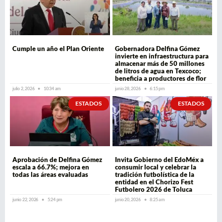
Cumple un año el Plan Oriente
Gobernadora Delfina Gómez
invierte en infraestructura para
almacenar más de 50 millones
de litros de agua en Texcoco;
beneficia a productores de flor
julio 2, 2026
10:34 am
junio 28, 2026
6:15 pm
ESTADOS
ESTADOS
Aprobación de Delfina Gómez
Invita Gobierno del EdoMéx a
escala a 66.7%; mejora en
consumir local y celebrar la
todas las áreas evaluadas
tradición futbolística de la
entidad en el Chorizo Fest
Futbolero 2026 de Toluca
junio 22, 2026
5:24 pm
junio 20, 2026
8:25 am