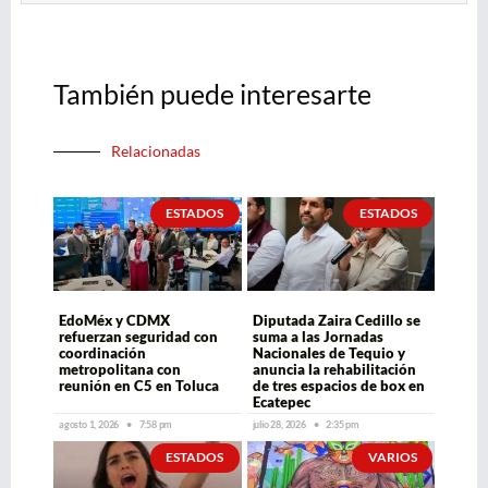
También puede interesarte
Relacionadas
ESTADOS
ESTADOS
EdoMéx y CDMX
Diputada Zaira Cedillo se
refuerzan seguridad con
suma a las Jornadas
coordinación
Nacionales de Tequio y
metropolitana con
anuncia la rehabilitación
reunión en C5 en Toluca
de tres espacios de box en
Ecatepec
agosto 1, 2026
7:58 pm
julio 28, 2026
2:35 pm
ESTADOS
VARIOS