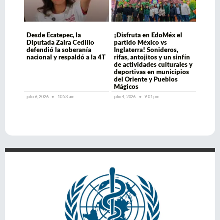
Desde Ecatepec, la
¡Disfruta en EdoMéx el
Diputada Zaira Cedillo
partido México vs
defendió la soberanía
Inglaterra! Sonideros,
nacional y respaldó a la 4T
rifas, antojitos y un sinfín
de actividades culturales y
deportivas en municipios
del Oriente y Pueblos
Mágicos
julio 6, 2026
10:53 am
julio 4, 2026
9:01 pm