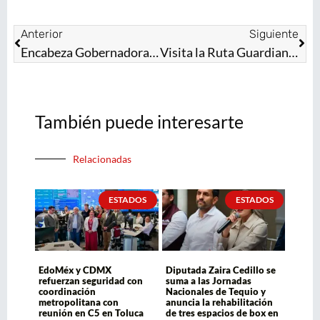
Anterior
Siguiente
Encabeza Gobernadora Delfina Gómez Álvarez la 99ª Sesión Extraordinaria de la Junta de Gobierno del DIFEM
Visita la Ruta Guardianes del Norte y disfruta de actividades ecoturísticas en el Estado de México
También puede interesarte
Relacionadas
ESTADOS
ESTADOS
EdoMéx y CDMX
Diputada Zaira Cedillo se
refuerzan seguridad con
suma a las Jornadas
coordinación
Nacionales de Tequio y
metropolitana con
anuncia la rehabilitación
reunión en C5 en Toluca
de tres espacios de box en