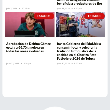
beneficia a productores de flor
julio 2, 2026
10:34 am
junio 28, 2026
6:15 pm
ESTADOS
ESTADOS
Aprobación de Delfina Gómez
Invita Gobierno del EdoMéx a
escala a 66.7%; mejora en
consumir local y celebrar la
todas las áreas evaluadas
tradición futbolística de la
entidad en el Chorizo Fest
Futbolero 2026 de Toluca
junio 22, 2026
5:24 pm
junio 20, 2026
8:25 am