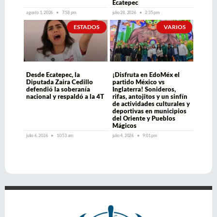
Ecatepec
agosto 1, 2026
7:58 pm
julio 28, 2026
2:35 pm
ESTADOS
VARIOS
Desde Ecatepec, la
¡Disfruta en EdoMéx el
Diputada Zaira Cedillo
partido México vs
defendió la soberanía
Inglaterra! Sonideros,
nacional y respaldó a la 4T
rifas, antojitos y un sinfín
de actividades culturales y
deportivas en municipios
del Oriente y Pueblos
Mágicos
julio 6, 2026
10:53 am
julio 4, 2026
9:01 pm