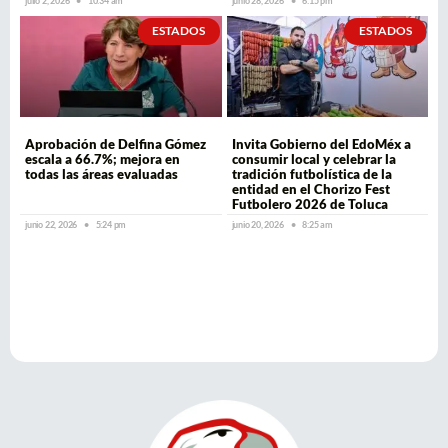
julio 2, 2026
10:34 am
junio 28, 2026
6:15 pm
ESTADOS
ESTADOS
Aprobación de Delfina Gómez
Invita Gobierno del EdoMéx a
escala a 66.7%; mejora en
consumir local y celebrar la
todas las áreas evaluadas
tradición futbolística de la
entidad en el Chorizo Fest
Futbolero 2026 de Toluca
junio 22, 2026
5:24 pm
junio 20, 2026
8:25 am