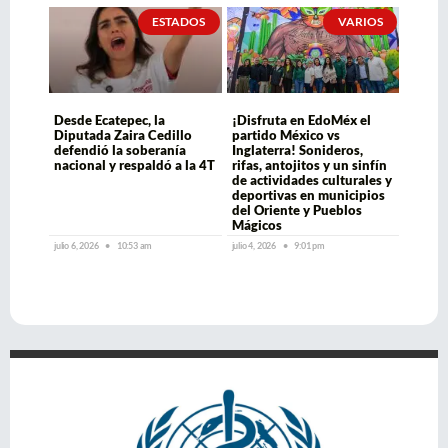
ESTADOS
VARIOS
Desde Ecatepec, la
¡Disfruta en EdoMéx el
Diputada Zaira Cedillo
partido México vs
defendió la soberanía
Inglaterra! Sonideros,
nacional y respaldó a la 4T
rifas, antojitos y un sinfín
de actividades culturales y
deportivas en municipios
del Oriente y Pueblos
Mágicos
julio 6, 2026
10:53 am
julio 4, 2026
9:01 pm