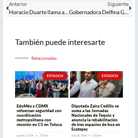
Anterior
Siguiente
Horacio Duarte llama a alcaldes mexiquenses a sumar esfuerzos en materia de seguridad
Gobernadora Delfina Gómez se reúne con integrantes de la Junta de Coordinación Política de la Legislatura del Edomex
También puede interesarte
Relacionadas
ESTADOS
ESTADOS
EdoMéx y CDMX
Diputada Zaira Cedillo se
refuerzan seguridad con
suma a las Jornadas
coordinación
Nacionales de Tequio y
metropolitana con
anuncia la rehabilitación
reunión en C5 en Toluca
de tres espacios de box en
Ecatepec
agosto 1, 2026
7:58 pm
julio 28, 2026
2:35 pm