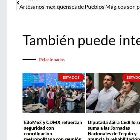
También puede int
Relacionadas
ESTADOS
ESTAD
EdoMéx y CDMX refuerzan
Diputada Zaira Cedillo s
seguridad con
suma a las Jornadas
coordinación
Nacionales de Tequio y
metropolitana con reunión
anuncia la rehabilitación