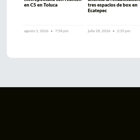
en C5 en Toluca
tres espacios de box en
Ecatepec
agosto 1, 2026
7:58 pm
julio 28, 2026
2:35 pm