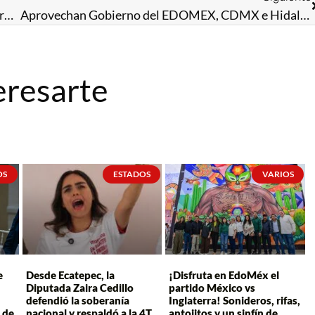
Artesanos mexiquenses de Pueblos Mágicos son promotores de la identidad y tradiciones del Estado de México en Tianguis Nacional
Aprovechan Gobierno del EDOMEX, CDMX e Hidalgo ubicación del AIFA; impulsan corredor logístico industrial para fomentar economía de la región
eresarte
OS
ESTADOS
VARIOS
e
Desde Ecatepec, la
¡Disfruta en EdoMéx el
Diputada Zaira Cedillo
partido México vs
defendió la soberanía
Inglaterra! Sonideros, rifas,
 de
nacional y respaldó a la 4T
antojitos y un sinfín de