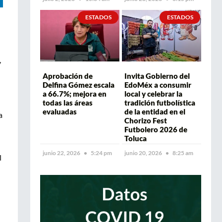
ESTADOS
ESTADOS
,
Aprobación de
Invita Gobierno del
Delfina Gómez escala
EdoMéx a consumir
a 66.7%; mejora en
local y celebrar la
todas las áreas
tradición futbolística
evaluadas
de la entidad en el
a
Chorizo Fest
Futbolero 2026 de
Toluca
junio 22, 2026
5:24 pm
junio 20, 2026
8:25 am
l