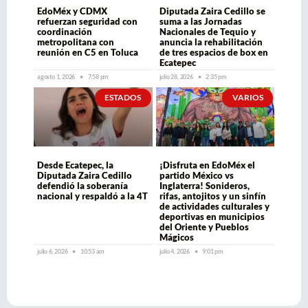
EdoMéx y CDMX
Diputada Zaira Cedillo se
refuerzan seguridad con
suma a las Jornadas
coordinación
Nacionales de Tequio y
metropolitana con
anuncia la rehabilitación
reunión en C5 en Toluca
de tres espacios de box en
Ecatepec
agosto 1, 2026
7:58 pm
julio 28, 2026
2:35 pm
ESTADOS
VARIOS
Desde Ecatepec, la
¡Disfruta en EdoMéx el
Diputada Zaira Cedillo
partido México vs
defendió la soberanía
Inglaterra! Sonideros,
nacional y respaldó a la 4T
rifas, antojitos y un sinfín
de actividades culturales y
deportivas en municipios
del Oriente y Pueblos
Mágicos
julio 6, 2026
10:53 am
julio 4, 2026
9:01 pm