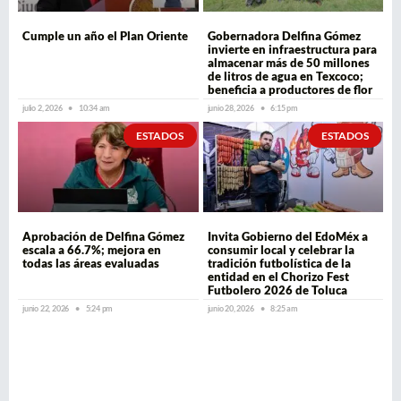
Cumple un año el Plan Oriente
Gobernadora Delfina Gómez
invierte en infraestructura para
almacenar más de 50 millones
de litros de agua en Texcoco;
beneficia a productores de flor
julio 2, 2026
10:34 am
junio 28, 2026
6:15 pm
ESTADOS
ESTADOS
Aprobación de Delfina Gómez
Invita Gobierno del EdoMéx a
escala a 66.7%; mejora en
consumir local y celebrar la
todas las áreas evaluadas
tradición futbolística de la
entidad en el Chorizo Fest
Futbolero 2026 de Toluca
junio 22, 2026
5:24 pm
junio 20, 2026
8:25 am