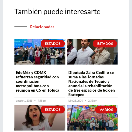
También puede interesarte
Relacionadas
ESTADOS
ESTADOS
EdoMéx y CDMX
Diputada Zaira Cedillo se
refuerzan seguridad con
suma a las Jornadas
coordinación
Nacionales de Tequio y
metropolitana con
anuncia la rehabilitación
reunión en C5 en Toluca
de tres espacios de box en
Ecatepec
agosto 1, 2026
7:58 pm
julio 28, 2026
2:35 pm
ESTADOS
VARIOS