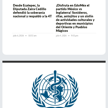
Desde Ecatepec, la
¡Disfruta en EdoMéx el
Diputada Zaira Cedillo
partido México vs
defendió la soberanía
Inglaterra! Sonideros,
nacional y respaldó a la 4T
rifas, antojitos y un sinfín
de actividades culturales y
deportivas en municipios
del Oriente y Pueblos
Mágicos
julio 6, 2026
10:53 am
julio 4, 2026
9:01 pm