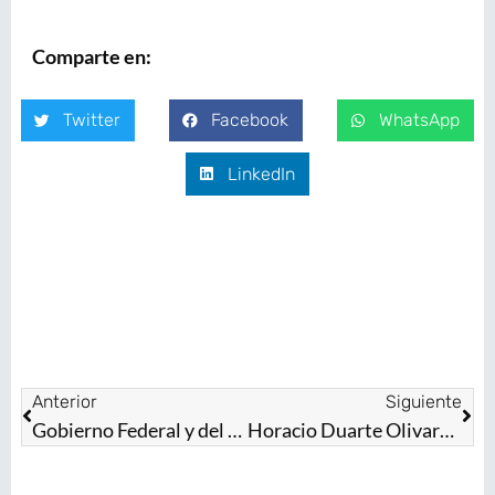
Comparte en:
Twitter
Facebook
WhatsApp
LinkedIn
Anterior
Siguiente
Gobierno Federal y del Estado de México despliegan maquinaria especializada para atender a 600 familias afectadas por las intensas lluvias en Chalco
Horacio Duarte Olivares, Secretario General de Gobierno llama a empresarios a denunciar cualquier mínimo acto de corrupción en el Estado de México