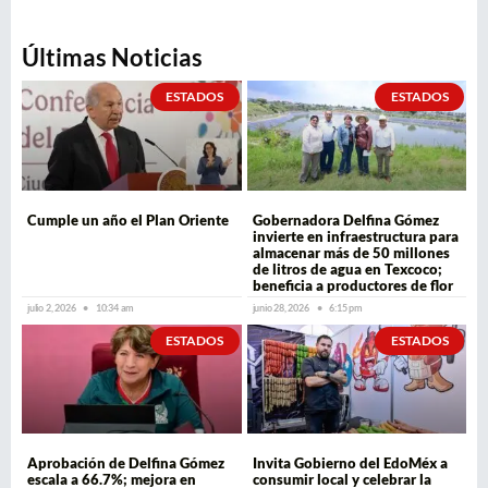
Últimas Noticias
ESTADOS
ESTADOS
Cumple un año el Plan Oriente
Gobernadora Delfina Gómez
invierte en infraestructura para
almacenar más de 50 millones
de litros de agua en Texcoco;
beneficia a productores de flor
julio 2, 2026
10:34 am
junio 28, 2026
6:15 pm
ESTADOS
ESTADOS
Aprobación de Delfina Gómez
Invita Gobierno del EdoMéx a
escala a 66.7%; mejora en
consumir local y celebrar la