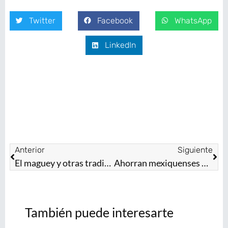
Twitter
Facebook
WhatsApp
LinkedIn
Anterior
Siguiente
El maguey y otras tradiciones: tema central del Festival Cultural TransformARTE en Toluca y Texcoco
Ahorran mexiquenses 27 millones de pesos con servicios notariales y jurídicos gratuitos: Gobernadora Delfina Gómez Álvarez
También puede interesarte