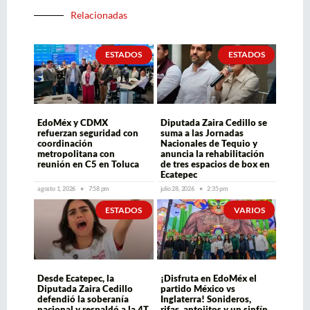
Relacionadas
ESTADOS
ESTADOS
EdoMéx y CDMX
Diputada Zaira Cedillo se
refuerzan seguridad con
suma a las Jornadas
coordinación
Nacionales de Tequio y
metropolitana con
anuncia la rehabilitación
reunión en C5 en Toluca
de tres espacios de box en
Ecatepec
agosto 1, 2026
7:58 pm
julio 28, 2026
2:35 pm
ESTADOS
VARIOS
Desde Ecatepec, la
¡Disfruta en EdoMéx el
Diputada Zaira Cedillo
partido México vs
defendió la soberanía
Inglaterra! Sonideros,
nacional y respaldó a la 4T
rifas, antojitos y un sinfín