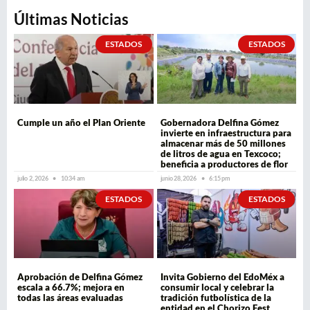
Últimas Noticias
ESTADOS
ESTADOS
Cumple un año el Plan Oriente
Gobernadora Delfina Gómez
invierte en infraestructura para
almacenar más de 50 millones
de litros de agua en Texcoco;
beneficia a productores de flor
julio 2, 2026
10:34 am
junio 28, 2026
6:15 pm
ESTADOS
ESTADOS
Aprobación de Delfina Gómez
Invita Gobierno del EdoMéx a
escala a 66.7%; mejora en
consumir local y celebrar la
todas las áreas evaluadas
tradición futbolística de la
entidad en el Chorizo Fest