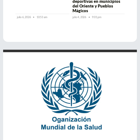
deportivas en municipios
del Oriente y Pueblos
Mágicos
julio 6, 2026
10:53 am
julio 4, 2026
9:01 pm