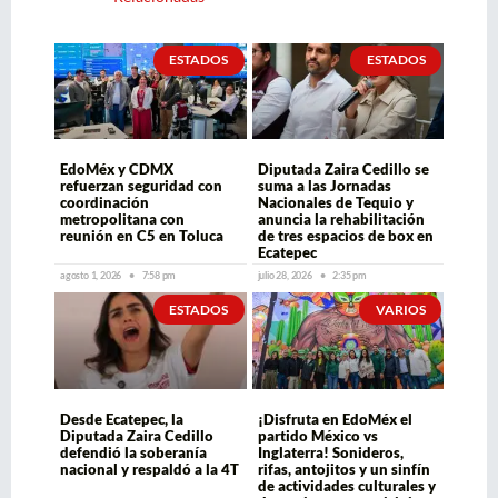
ESTADOS
ESTADOS
EdoMéx y CDMX
Diputada Zaira Cedillo se
refuerzan seguridad con
suma a las Jornadas
coordinación
Nacionales de Tequio y
metropolitana con
anuncia la rehabilitación
reunión en C5 en Toluca
de tres espacios de box en
Ecatepec
agosto 1, 2026
7:58 pm
julio 28, 2026
2:35 pm
ESTADOS
VARIOS
Desde Ecatepec, la
¡Disfruta en EdoMéx el
Diputada Zaira Cedillo
partido México vs
defendió la soberanía
Inglaterra! Sonideros,
nacional y respaldó a la 4T
rifas, antojitos y un sinfín
de actividades culturales y