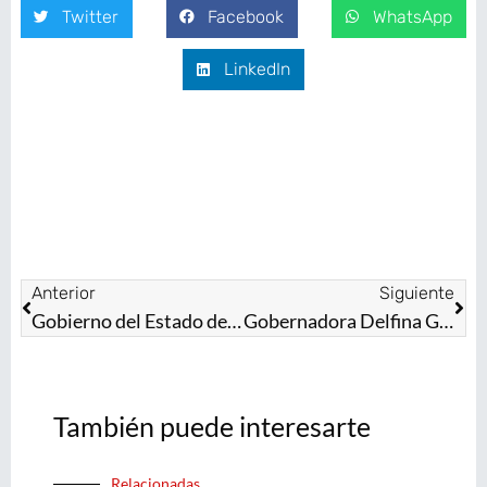
Twitter
Facebook
WhatsApp
LinkedIn
Anterior
Siguiente
Gobierno del Estado de México fortalece el modelo de Preparatoria Abierta para combatir deserción escolar
Gobernadora Delfina Gómez Álvarez instala Mesa de Coordinación para la Construcción de la Paz en Teotihuacán; disminuyen 11% los delitos en este municipio
También puede interesarte
Relacionadas