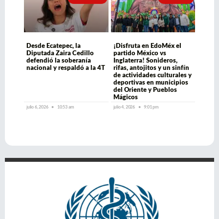
Desde Ecatepec, la
¡Disfruta en EdoMéx el
Diputada Zaira Cedillo
partido México vs
defendió la soberanía
Inglaterra! Sonideros,
nacional y respaldó a la 4T
rifas, antojitos y un sinfín
de actividades culturales y
deportivas en municipios
del Oriente y Pueblos
Mágicos
julio 6, 2026
10:53 am
julio 4, 2026
9:01 pm