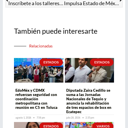
Inscríbete a los talleres artísticos de los museos de la Casa Toluca 1920 y de la Estampa ¡Son gratuitos!
Impulsa Estado de México interconexión con CDMX; obras del Tren Suburbano Lechería–AIFA tienen 80% de avance
También puede interesarte
Relacionadas
ESTADOS
ESTADOS
EdoMéx y CDMX
Diputada Zaira Cedillo se
refuerzan seguridad con
suma a las Jornadas
coordinación
Nacionales de Tequio y
metropolitana con
anuncia la rehabilitación
reunión en C5 en Toluca
de tres espacios de box en
Ecatepec
agosto 1, 2026
7:58 pm
julio 28, 2026
2:35 pm
ESTADOS
VARIOS