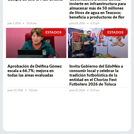
invierte en infraestructura para
almacenar más de 50 millones
de litros de agua en Texcoco;
beneficia a productores de flor
julio 2, 2026
10:34 am
junio 28, 2026
6:15 pm
ESTADOS
ESTADOS
Aprobación de Delfina Gómez
Invita Gobierno del EdoMéx a
escala a 66.7%; mejora en
consumir local y celebrar la
todas las áreas evaluadas
tradición futbolística de la
entidad en el Chorizo Fest
Futbolero 2026 de Toluca
junio 22, 2026
5:24 pm
junio 20, 2026
8:25 am