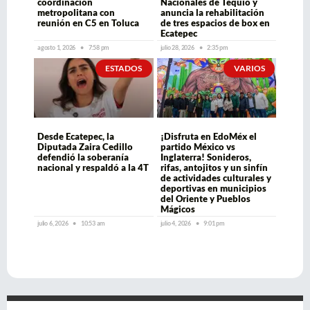
coordinación
Nacionales de Tequio y
metropolitana con
anuncia la rehabilitación
reunión en C5 en Toluca
de tres espacios de box en
Ecatepec
agosto 1, 2026
7:58 pm
julio 28, 2026
2:35 pm
ESTADOS
VARIOS
Desde Ecatepec, la
¡Disfruta en EdoMéx el
Diputada Zaira Cedillo
partido México vs
defendió la soberanía
Inglaterra! Sonideros,
nacional y respaldó a la 4T
rifas, antojitos y un sinfín
de actividades culturales y
deportivas en municipios
del Oriente y Pueblos
Mágicos
julio 6, 2026
10:53 am
julio 4, 2026
9:01 pm