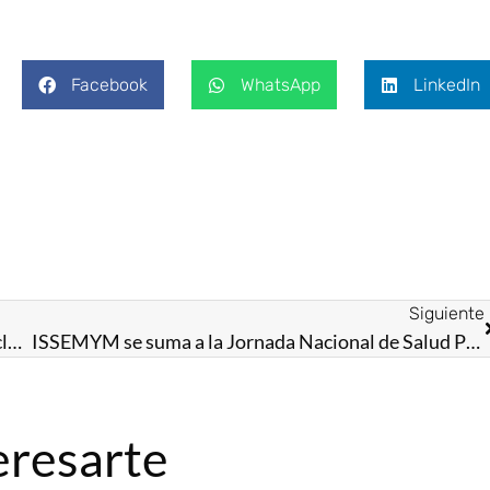
Facebook
WhatsApp
LinkedIn
Siguiente
Gobierno de Delfina Gómez Álvarez fomenta la inclusión laboral y el bienestar de las y los mexiquenses
ISSEMYM se suma a la Jornada Nacional de Salud Pública 2024
eresarte