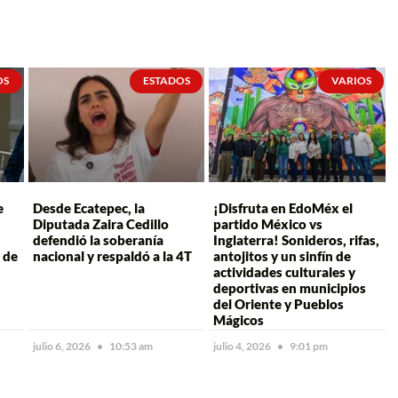
OS
ESTADOS
VARIOS
e
Desde Ecatepec, la
¡Disfruta en EdoMéx el
Diputada Zaira Cedillo
partido México vs
defendió la soberanía
Inglaterra! Sonideros, rifas,
 de
nacional y respaldó a la 4T
antojitos y un sinfín de
actividades culturales y
deportivas en municipios
del Oriente y Pueblos
Mágicos
julio 6, 2026
10:53 am
julio 4, 2026
9:01 pm