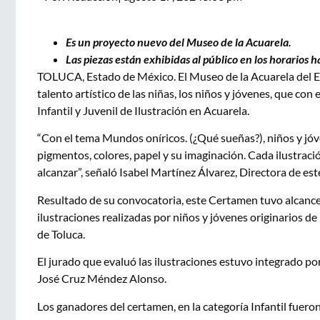
Es un proyecto nuevo del Museo de la Acuarela.
Las piezas están exhibidas al público en los horarios h
TOLUCA, Estado de México. El Museo de la Acuarela del Es
talento artístico de las niñas, los niños y jóvenes, que c
Infantil y Juvenil de Ilustración en Acuarela.
“Con el tema Mundos oníricos. (¿Qué sueñas?), niños y jó
pigmentos, colores, papel y su imaginación. Cada ilustraci
alcanzar”, señaló Isabel Martínez Álvarez, Directora de es
Resultado de su convocatoria, este Certamen tuvo alcance 
ilustraciones realizadas por niños y jóvenes originarios d
de Toluca.
El jurado que evaluó las ilustraciones estuvo integrado 
José Cruz Méndez Alonso.
Los ganadores del certamen, en la categoría Infantil fueron: