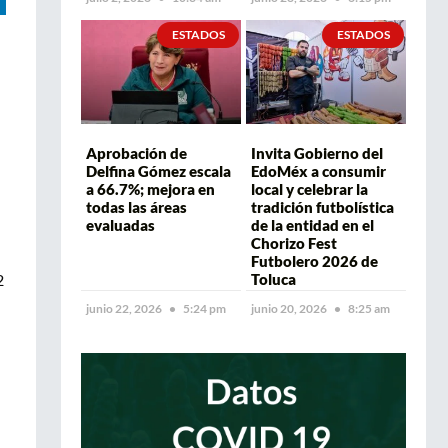
ESTADOS
ESTADOS
Aprobación de
Invita Gobierno del
Delfina Gómez escala
EdoMéx a consumir
a 66.7%; mejora en
local y celebrar la
todas las áreas
tradición futbolística
evaluadas
de la entidad en el
Chorizo Fest
Futbolero 2026 de
2
Toluca
junio 22, 2026
5:24 pm
junio 20, 2026
8:25 am