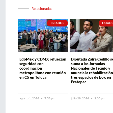
Relacionadas
ESTADOS
ESTAD
EdoMéx y CDMX refuerzan
Diputada Zaira Cedillo s
seguridad con
suma a las Jornadas
coordinación
Nacionales de Tequio y
metropolitana con reunión
anuncia la rehabilitación
en C5 en Toluca
tres espacios de box en
Ecatepec
agosto 1, 2026
7:58 pm
julio 28, 2026
2:35 pm