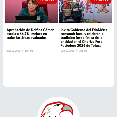
ESTADOS
ESTADOS
Aprobación de Delfina Gómez
Invita Gobierno del EdoMéx a
escala a 66.7%; mejora en
consumir local y celebrar la
todas las áreas evaluadas
tradición futbolística de la
entidad en el Chorizo Fest
Futbolero 2026 de Toluca
junio 22, 2026
5:24 pm
junio 20, 2026
8:25 am