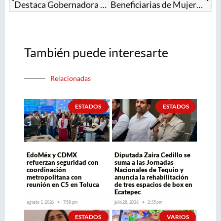
Destaca Gobernadora Delfina Gómez colaboración entre el Estado de México e Hidalgo para la localización de un recién nacido secuestrado
Beneficiarias de Mujeres con Bienestar recibirán depósito de 7 mil 500 pesos: Gobernadora Delfina Gómez
También puede interesarte
Relacionadas
ESTADOS
ESTADOS
EdoMéx y CDMX
Diputada Zaira Cedillo se
refuerzan seguridad con
suma a las Jornadas
coordinación
Nacionales de Tequio y
metropolitana con
anuncia la rehabilitación
reunión en C5 en Toluca
de tres espacios de box en
Ecatepec
agosto 1, 2026
7:58 pm
julio 28, 2026
2:35 pm
ESTADOS
VARIOS