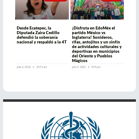
Desde Ecatepec, la
¡Disfruta en EdoMéx el
Diputada Zaira Cedillo
partido México vs
defendió la soberanía
Inglaterra! Sonideros,
nacional y respaldó a la 4T
rifas, antojitos y un sinfín
de actividades culturales y
deportivas en municipios
del Oriente y Pueblos
Mágicos
julio 6, 2026
10:53 am
julio 4, 2026
9:01 pm