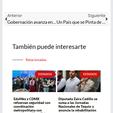
Anterior
Siguiente
Gobernación avanza en el “Mundial Social” con rescate de espacios públicos y más de 10 mil murales
Un País que se Pinta de Futuro: Rescatan 4 Mil Espacios y Crean 10 Mil Murales para el Mundial Social
También puede interesarte
Relacionadas
ESTADOS
ESTADOS
EdoMéx y CDMX
Diputada Zaira Cedillo se
refuerzan seguridad con
suma a las Jornadas
coordinación
Nacionales de Tequio y
metropolitana con
anuncia la rehabilitación