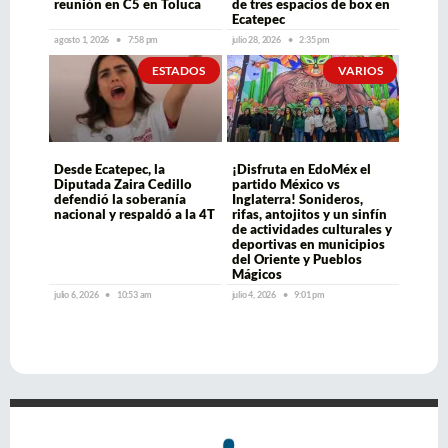
reunión en C5 en Toluca
de tres espacios de box en
Ecatepec
agosto 1, 2026
7:58 pm
julio 28, 2026
2:35 pm
ESTADOS
VARIOS
Desde Ecatepec, la
¡Disfruta en EdoMéx el
Diputada Zaira Cedillo
partido México vs
defendió la soberanía
Inglaterra! Sonideros,
nacional y respaldó a la 4T
rifas, antojitos y un sinfín
de actividades culturales y
deportivas en municipios
del Oriente y Pueblos
Mágicos
julio 6, 2026
10:53 am
julio 4, 2026
9:01 pm