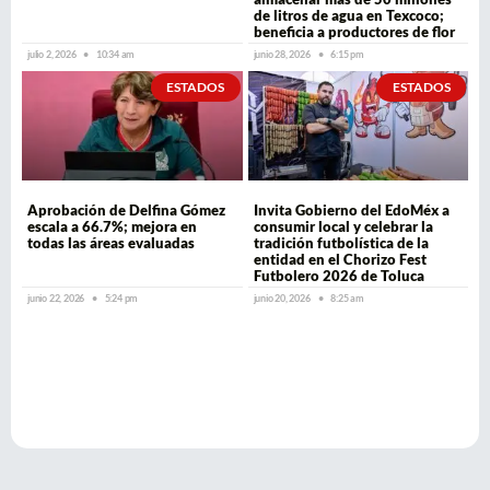
de litros de agua en Texcoco;
beneficia a productores de flor
julio 2, 2026
10:34 am
junio 28, 2026
6:15 pm
ESTADOS
ESTADOS
Aprobación de Delfina Gómez
Invita Gobierno del EdoMéx a
escala a 66.7%; mejora en
consumir local y celebrar la
todas las áreas evaluadas
tradición futbolística de la
entidad en el Chorizo Fest
Futbolero 2026 de Toluca
junio 22, 2026
5:24 pm
junio 20, 2026
8:25 am