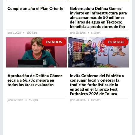
Cumple un año el Plan Oriente
Gobernadora Delfina Gómez
invierte en infraestructura para
almacenar más de 50 millones
de litros de agua en Texcoco;
beneficia a productores de flor
julio 2, 2026
10:34 am
junio 28, 2026
6:15 pm
ESTADOS
ESTADOS
Aprobación de Delfina Gómez
Invita Gobierno del EdoMéx a
escala a 66.7%; mejora en
consumir local y celebrar la
todas las áreas evaluadas
tradición futbolística de la
entidad en el Chorizo Fest
Futbolero 2026 de Toluca
junio 22, 2026
5:24 pm
junio 20, 2026
8:25 am