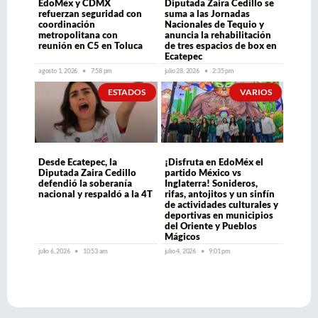
EdoMéx y CDMX
Diputada Zaira Cedillo se
refuerzan seguridad con
suma a las Jornadas
coordinación
Nacionales de Tequio y
metropolitana con
anuncia la rehabilitación
reunión en C5 en Toluca
de tres espacios de box en
Ecatepec
agosto 1, 2026
7:58 pm
julio 28, 2026
2:35 pm
ESTADOS
VARIOS
Desde Ecatepec, la
¡Disfruta en EdoMéx el
Diputada Zaira Cedillo
partido México vs
defendió la soberanía
Inglaterra! Sonideros,
nacional y respaldó a la 4T
rifas, antojitos y un sinfín
de actividades culturales y
deportivas en municipios
del Oriente y Pueblos
Mágicos
julio 6, 2026
10:53 am
julio 4, 2026
9:01 pm