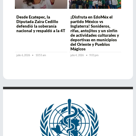
Desde Ecatepec, la
¡Disfruta en EdoMéx el
Diputada Zaira Cedillo
partido México vs
defendió la soberanía
Inglaterra! Sonideros,
nacional y respaldó a la 4T
rifas, antojitos y un sinfín
de actividades culturales y
deportivas en municipios
del Oriente y Pueblos
Mágicos
julio 6, 2026
10:53 am
julio 4, 2026
9:01 pm