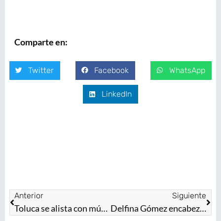
Comparte en:
Twitter
Facebook
WhatsApp
LinkedIn
Anterior
Siguiente
Toluca se alista con música, cultura y tradición para celebrar las fiestas patrias
Delfina Gómez encabeza ceremonia por el 178 aniversario del sacrificio de los Niños Héroes en Chapultepec