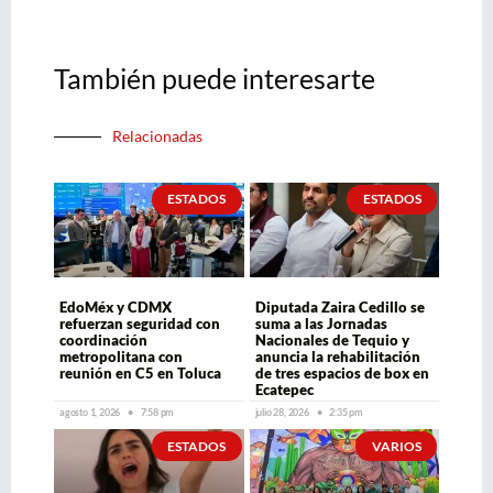
También puede interesarte
Relacionadas
ESTADOS
ESTADOS
EdoMéx y CDMX
Diputada Zaira Cedillo se
refuerzan seguridad con
suma a las Jornadas
coordinación
Nacionales de Tequio y
metropolitana con
anuncia la rehabilitación
reunión en C5 en Toluca
de tres espacios de box en
Ecatepec
agosto 1, 2026
7:58 pm
julio 28, 2026
2:35 pm
ESTADOS
VARIOS